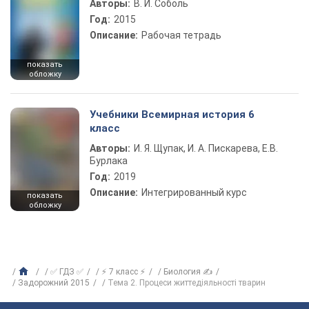
Авторы:
В. И. Соболь
Год:
2015
Описание:
Рабочая тетрадь
показать
обложку
Учебники Всемирная история 6
класс
Авторы:
И. Я. Щупак, И. А. Пискарева, Е.В.
Бурлака
Год:
2019
Описание:
Интегрированный курс
показать
обложку
✅ ГДЗ ✅
⚡ 7 класс ⚡
Биология ✍
Задорожний 2015
Тема 2. Процеси життедіяльності тварин