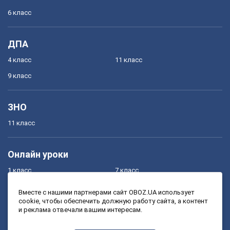
6 класс
ДПА
4 класс
11 класс
9 класс
ЗНО
11 класс
Онлайн уроки
1 класс
7 класс
2 класс
8 класс
Вместе с нашими партнерами сайт OBOZ.UA использует
cookie, чтобы обеспечить должную работу сайта, а контент
3 класс
9 класс
и реклама отвечали вашим интересам.
4 класс
10 класс