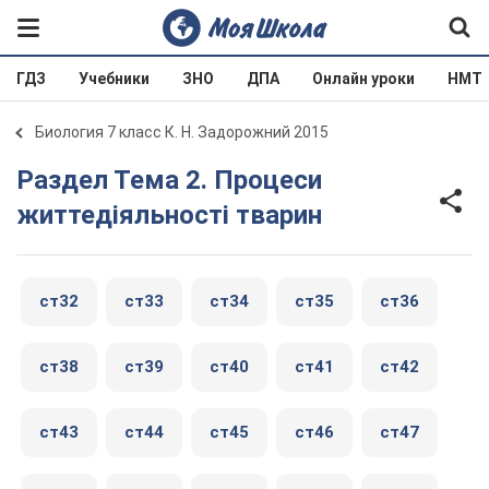
ГДЗ
Учебники
ЗНО
ДПА
Онлайн уроки
НМТ
Биология 7 класс К. Н. Задорожний 2015
Раздел Тема 2. Процеси
життедіяльності тварин
ст32
ст33
ст34
ст35
ст36
ст38
ст39
ст40
ст41
ст42
ст43
ст44
ст45
ст46
ст47