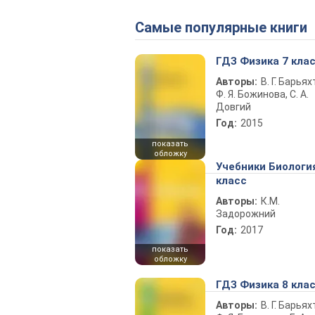
Самые популярные книги
ГДЗ Физика 7 кла
Авторы:
В. Г. Барьях
Ф. Я. Божинова, С. А.
Довгий
Год:
2015
показать
обложку
Учебники Биологи
класс
Авторы:
К.М.
Задорожний
Год:
2017
показать
обложку
ГДЗ Физика 8 кла
Авторы:
В. Г. Барьях