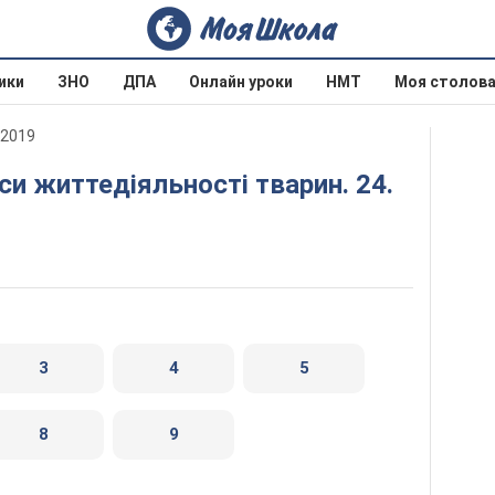
ики
ЗНО
ДПА
Онлайн уроки
НМТ
Моя столов
 2019
3
4
5
8
9