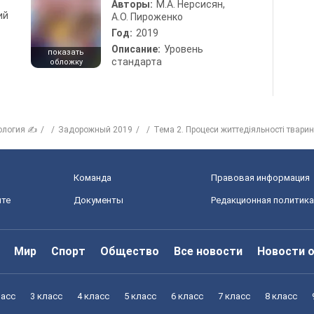
Авторы:
М.А. Нерсисян,
ий
А.О. Пироженко
Год:
2019
Описание:
Уровень
показать
стандарта
обложку
ология ✍
Задорожный 2019
Тема 2. Процеси життедіяльності тварин
Команда
Правовая информация
йте
Документы
Редакционная политика
Мир
Спорт
Общество
Все новости
Новости 
ласс
3 класс
4 класс
5 класс
6 класс
7 класс
8 класс