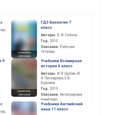
сс
ГДЗ Биология 7
класс
тар,
Авторы:
В. И. Соболь
Год:
2015
Описание:
Рабочая
тетрадь
показать
обложку
я 9
Учебники Всемирная
история 6 класс
Авторы:
И. Я. Щупак, И.
А. Пискарева, Е.В.
Бурлака
Год:
2019
показать
Описание:
Интегрирова
обложку
нный курс
сс
Учебники Английский
язык 11 класс
тар,