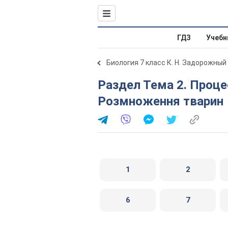
ГДЗ
Учебн
Биология 7 класс К. Н. Задорожный
Раздел Тема 2. Процеси життедіяльності тварин. 24.
Розмноження тварин
1
2
6
7