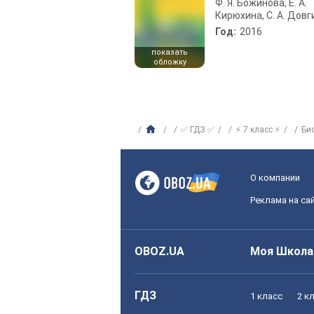
Ф. Я. Божинова, Е. А.
Кирюхина, С. А. Довг
Год:
2016
показать
обложку
✅ ГДЗ ✅
⚡ 7 класс ⚡
Би
О компании
Реклама на са
OBOZ.UA
Моя Школа
ГДЗ
1 класс
2 к