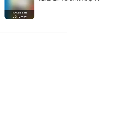
показать
обложку