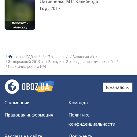
Литовченко, М.С. Калиберда
Год:
2017
показать
обложку
✅ ГДЗ ✅
⚡ 7 класс ⚡
Биология ✍
Задорожный 2019
Вкладиш. Зошит для практичних робіт
Практична робота №4
В начало
О компании
Команда
Правовая информация
Политика
конфиденциальности
Реклама на сайте
Документы