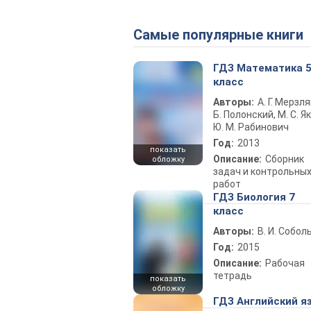
Самые популярные книги
ГДЗ Математика 
класс
Авторы:
А. Г. Мерзля
Б. Полонский, М. С. Як
Ю. М. Рабинович
Год:
2013
показать
Описание:
Сборник
обложку
задач и контрольны
работ
ГДЗ Биология 7
класс
Авторы:
В. И. Собол
Год:
2015
Описание:
Рабочая
тетрадь
показать
обложку
ГДЗ Английский я