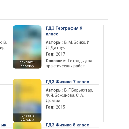
5
ГДЗ География 9
класс
к, В.
Авторы:
В. М. Бойко, И.
ир,
Л. Дитчук
Год:
2017
Описание:
Тетрадь для
показать
практических работ
обложку
х
ГДЗ Физика 7 класс
Авторы:
В. Г. Барьяхтар,
Ф. Я. Божинова, С. А.
ь
Довгий
Год:
2015
показать
обложку
зык
ГДЗ Физика 8 класс