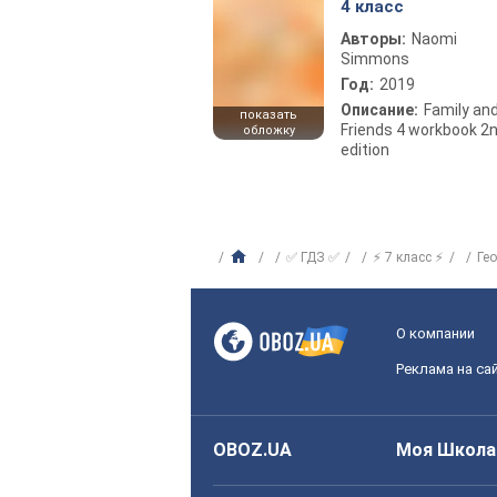
4 класс
Авторы:
Naomi
Simmons
Год:
2019
Описание:
Family an
показать
Friends 4 workbook 2
обложку
edition
✅ ГДЗ ✅
⚡ 7 класс ⚡
Ге
О компании
Реклама на са
OBOZ.UA
Моя Школа