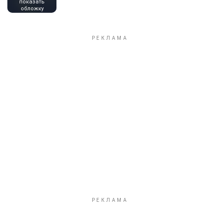
показать
обложку