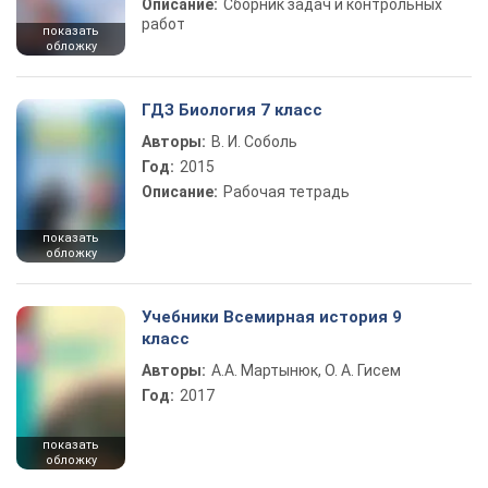
Описание:
Сборник задач и контрольных
работ
показать
обложку
ГДЗ Биология 7 класс
Авторы:
В. И. Соболь
Год:
2015
Описание:
Рабочая тетрадь
показать
обложку
Учебники Всемирная история 9
класс
Авторы:
А.А. Мартынюк, О. А. Гисем
Год:
2017
показать
обложку