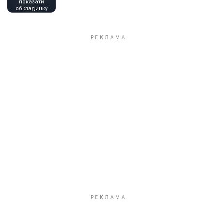
показати
обкладинку