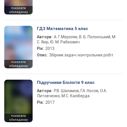
показати
обкладинку
ГДЗ Математика 5 клас
Автори:
А. Г. Мерзляк, В. Б. Полонський, М.
С. Якір, Ю. М. Рабінович
Рік:
2013
Опис:
Збірник задач і контрольних робіт
показати
обкладинку
Підручники Біологія 9 клас
Автори:
Р.В. Шаламов, Г.А. Носов, О.А.
Литовченко, М.С. Каліберда
Рік:
2017
показати
обкладинку