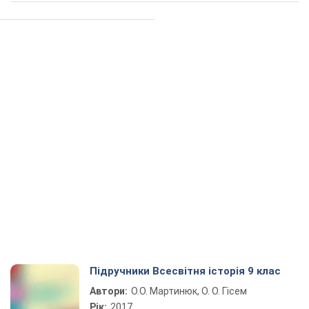
Підручники Всесвітня історія 9 клас
Автори:
О.О. Мартинюк, О. О. Гісем
Рік:
2017