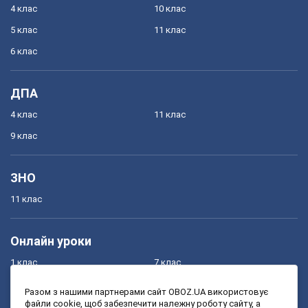
4 клас
10 клас
5 клас
11 клас
6 клас
ДПА
4 клас
11 клас
9 клас
ЗНО
11 клас
Онлайн уроки
1 клас
7 клас
2 клас
8 клас
Разом з нашими партнерами сайт OBOZ.UA використовує
файли cookie, щоб забезпечити належну роботу сайту, а
3 клас
9 клас