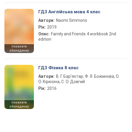
ГДЗ Англійська мова 4 клас
Автори:
Naomi Simmons
Рік:
2019
Опис:
Family and Friends 4 workbook 2nd
edition
показати
обкладинку
ГДЗ Фізика 8 клас
Автори:
В. Г. Бар’яхтар, Ф. Я. Божинова, О.
О. Кірюхіна, С. О. Довгий
Рік:
2016
показати
обкладинку