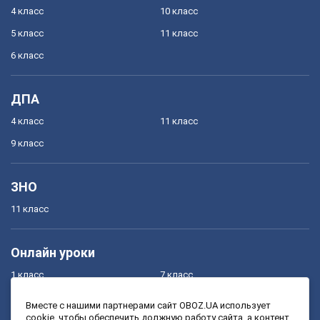
4 класс
10 класс
5 класс
11 класс
6 класс
ДПА
4 класс
11 класс
9 класс
ЗНО
11 класс
Онлайн уроки
1 класс
7 класс
2 класс
8 класс
Вместе с нашими партнерами сайт OBOZ.UA использует
cookie, чтобы обеспечить должную работу сайта, а контент
3 класс
9 класс