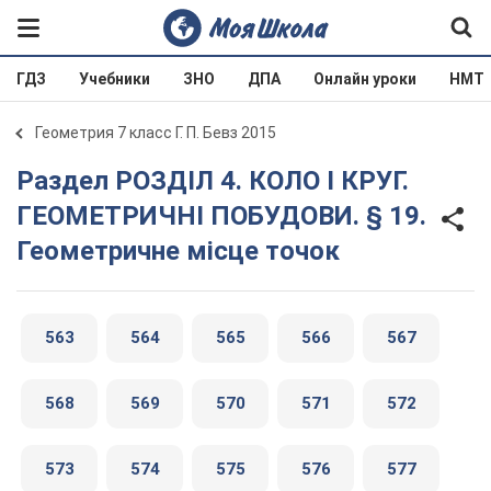
ГДЗ
Учебники
ЗНО
ДПА
Онлайн уроки
НМТ
Геометрия 7 класс Г. П. Бевз 2015
Раздел РОЗДІЛ 4. КОЛО І КРУГ.
ГЕОМЕТРИЧНІ ПОБУДОВИ. § 19.
Геометричне місце точок
563
564
565
566
567
568
569
570
571
572
573
574
575
576
577