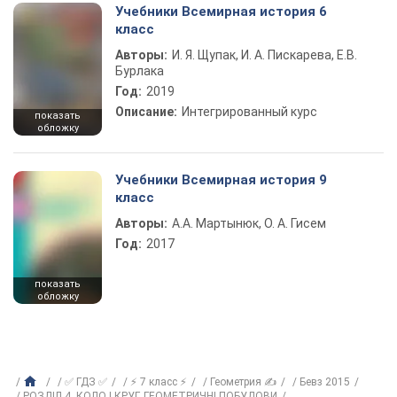
Учебники Всемирная история 6
класс
Авторы:
И. Я. Щупак, И. А. Пискарева, Е.В.
Бурлака
Год:
2019
Описание:
Интегрированный курс
показать
обложку
Учебники Всемирная история 9
класс
Авторы:
А.А. Мартынюк, О. А. Гисем
Год:
2017
показать
обложку
✅ ГДЗ ✅
⚡ 7 класс ⚡
Геометрия ✍
Бевз 2015
РОЗДІЛ 4. КОЛО І КРУГ. ГЕОМЕТРИЧНІ ПОБУДОВИ