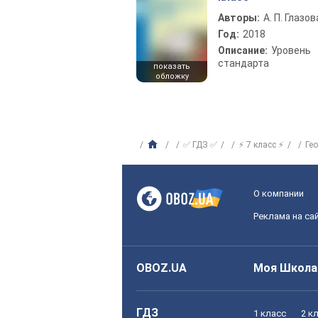
Авторы:
А. П. Глазов
Год:
2018
Описание:
Уровень
стандарта
показать
обложку
✅ ГДЗ ✅
⚡ 7 класс ⚡
Ге
О компании
Реклама на са
OBOZ.UA
Моя Школа
ГДЗ
1 класс
2 к