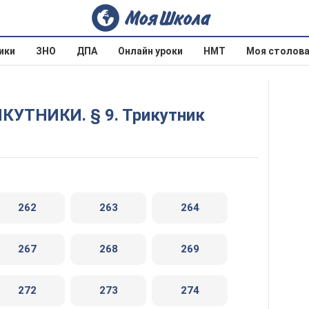
ики
ЗНО
ДПА
Онлайн уроки
НМТ
Моя столов
ИКУТНИКИ. § 9. Трикутник
262
263
264
267
268
269
272
273
274