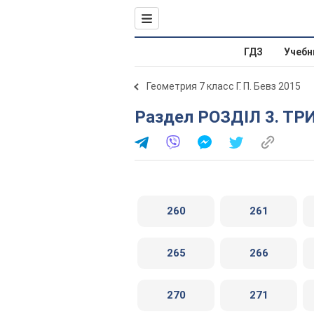
ГДЗ
Учебн
Геометрия 7 класс Г. П. Бевз 2015
Раздел РОЗДІЛ 3. ТР
260
261
265
266
270
271