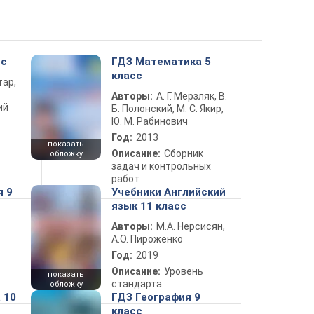
сс
ГДЗ Математика 5
класс
тар,
Авторы:
А. Г. Мерзляк, В.
ий
Б. Полонский, М. С. Якир,
Ю. М. Рабинович
Год:
2013
показать
Описание:
Сборник
обложку
задач и контрольных
работ
я 9
Учебники Английский
язык 11 класс
Авторы:
М.А. Нерсисян,
А.О. Пироженко
Год:
2019
Описание:
Уровень
показать
стандарта
обложку
 10
ГДЗ География 9
класс