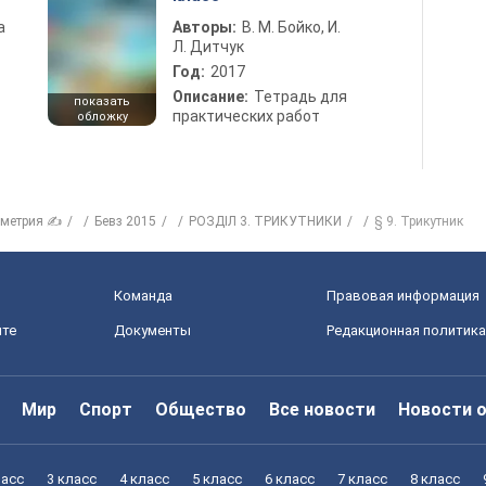
а
Авторы:
В. М. Бойко, И.
Л. Дитчук
Год:
2017
Описание:
Тетрадь для
показать
практических работ
обложку
ометрия ✍
Бевз 2015
РОЗДІЛ 3. ТРИКУТНИКИ
§ 9. Трикутник
Команда
Правовая информация
йте
Документы
Редакционная политика
Мир
Спорт
Общество
Все новости
Новости 
ласс
3 класс
4 класс
5 класс
6 класс
7 класс
8 класс