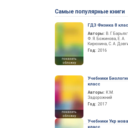
Самые популярные книги
ГДЗ Физика 8 кла
Авторы:
В. Г. Барьях
Ф. Я. Божинова, Е. А.
Кирюхина, С. А. Довг
Год:
2016
показать
обложку
Учебники Биологи
класс
Авторы:
К.М.
Задорожний
Год:
2017
показать
обложку
Учебники Укр мова
класс