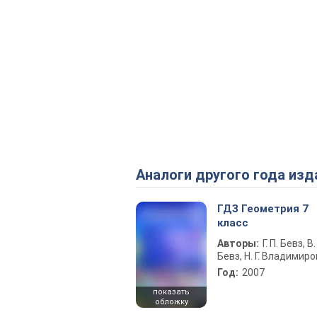
Аналоги другого года изд
ГДЗ Геометрия 7
класс
Авторы:
Г. П. Бевз, В. 
Бевз, Н. Г. Владимир
Год:
2007
показать
обложку