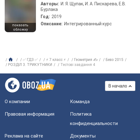
Авторы:
И. Я. Щупак, И. А. Пискарева, Е.В.
Бурлака
Год:
2019
Описание:
Интегрированный курс
показать
обложку
✅ ГДЗ ✅
⚡ 7 класс ⚡
Геометрия ✍
Бевз 2015
РОЗДІЛ 3. ТРИКУТНИКИ
Тестові завдання 4
В начало
О компании
Команда
Правовая информация
Политика
конфиденциальности
Реклама на сайте
Документы