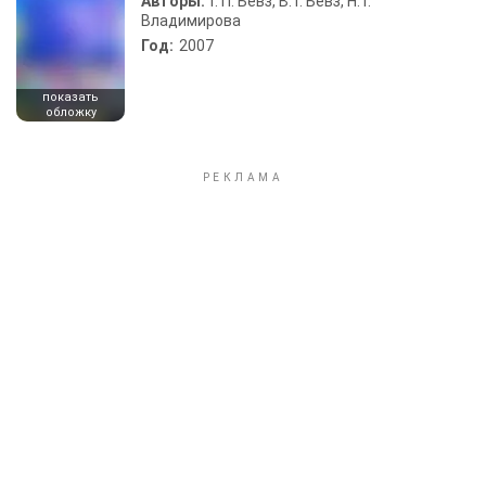
Авторы:
Г. П. Бевз, В. Г. Бевз, Н. Г.
Владимирова
Год:
2007
показать
обложку