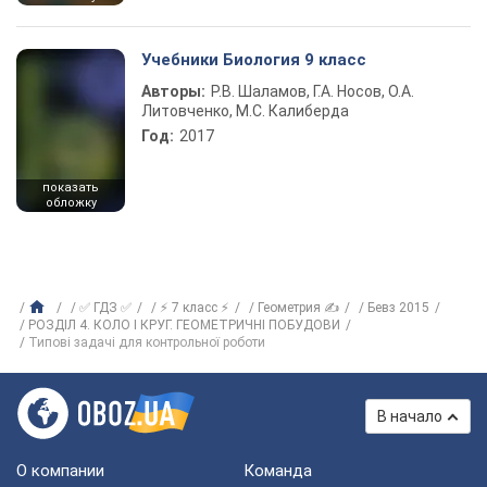
Учебники Биология 9 класс
Авторы:
Р.В. Шаламов, Г.А. Носов, О.А.
Литовченко, М.С. Калиберда
Год:
2017
показать
обложку
✅ ГДЗ ✅
⚡ 7 класс ⚡
Геометрия ✍
Бевз 2015
РОЗДІЛ 4. КОЛО І КРУГ. ГЕОМЕТРИЧНІ ПОБУДОВИ
Типові задачі для контрольної роботи
В начало
О компании
Команда