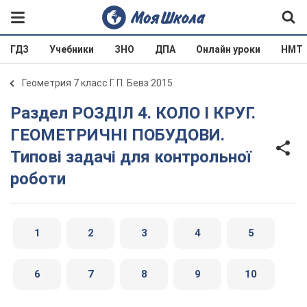
ГДЗ
Учебники
ЗНО
ДПА
Онлайн уроки
НМТ
Геометрия 7 класс Г. П. Бевз 2015
Раздел РОЗДІЛ 4. КОЛО І КРУГ.
ГЕОМЕТРИЧНІ ПОБУДОВИ.
Типові задачі для контрольної
роботи
1
2
3
4
5
6
7
8
9
10