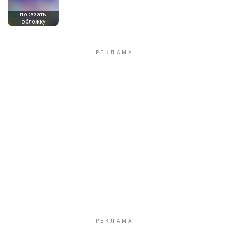
показать
обложку