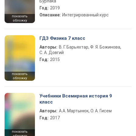
Бурлака
Год:
2019
Описание:
Интегрированный курс
показать
обложку
ГДЗ Физика 7 класс
Авторы:
В. Г. Барьяхтар, Ф. Я. Божинова,
С. А. Довгий
Год:
2015
показать
обложку
Учебники Всемирная история 9
класс
Авторы:
А.А. Мартынюк, О. А. Гисем
Год:
2017
показать
обложку