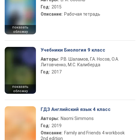
Год:
2015
Описание:
Рабочая тетрадь
показать
обложку
Учебники Биология 9 класс
Авторы:
Р.В. Шаламов, Г.А. Носов, О.А.
Литовченко, М.С. Калиберда
Год:
2017
показать
обложку
ГДЗ Английский язык 4 класс
Авторы:
Naomi Simmons
Год:
2019
Описание:
Family and Friends 4 workbook
2nd edition