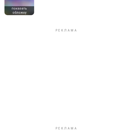
показать
обложку