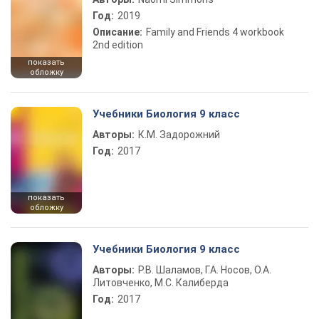
Год:
2019
Описание:
Family and Friends 4 workbook
2nd edition
показать
обложку
Учебники Биология 9 класс
Авторы:
К.М. Задорожний
Год:
2017
показать
обложку
Учебники Биология 9 класс
Авторы:
Р.В. Шаламов, Г.А. Носов, О.А.
Литовченко, М.С. Калиберда
Год:
2017