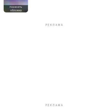
показать
обложку