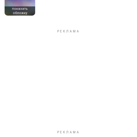
показать
обложку