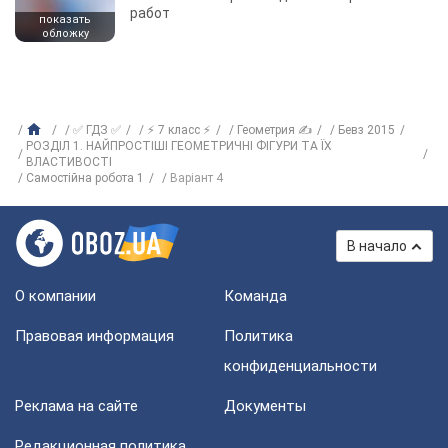
работ
показать
обложку
✅ ГДЗ ✅
⚡ 7 класс ⚡
Геометрия ✍
Бевз 2015
РОЗДІЛ 1. НАЙПРОСТІШІ ГЕОМЕТРИЧНІ ФІГУРИ ТА ЇХ
ВЛАСТИВОСТІ
Самостійна робота 1
Варіант 4
В начало
О компании
Команда
Правовая информация
Политика
конфиденциальности
Реклама на сайте
Документы
Редакционная политика