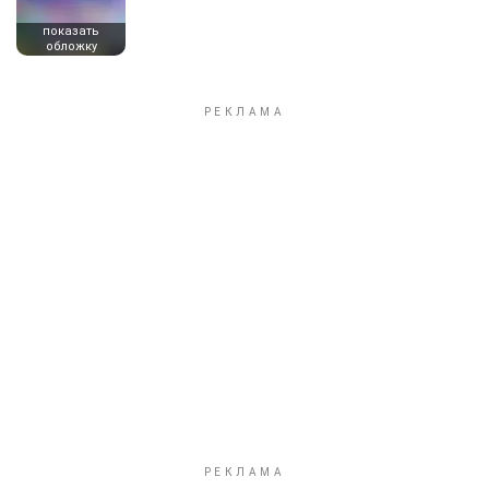
показать
обложку