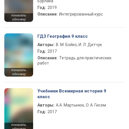
Бурлака
Год:
2019
Описание:
Интегрированный курс
показать
обложку
ГДЗ География 9 класс
Авторы:
В. М. Бойко, И. Л. Дитчук
Год:
2017
Описание:
Тетрадь для практических
работ
показать
обложку
Учебники Всемирная история 9
класс
Авторы:
А.А. Мартынюк, О. А. Гисем
Год:
2017
показать
обложку