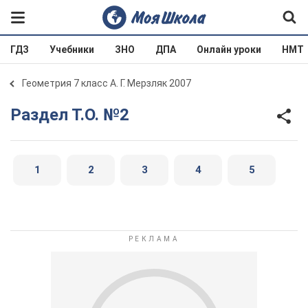
ГДЗ
Учебники
ЗНО
ДПА
Онлайн уроки
НМТ
Геометрия 7 класс А. Г. Мерзляк 2007
Раздел Т.О. №2
1
2
3
4
5