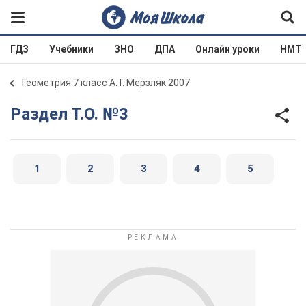
ГДЗ
Учебники
ЗНО
ДПА
Онлайн уроки
НМТ
Геометрия 7 класс А. Г. Мерзляк 2007
Раздел Т.О. №3
1
2
3
4
5