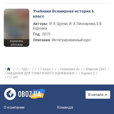
Учебники Всемирная история 6
класс
Авторы:
И. Я. Щупак, И. А. Пискарева, Е.В.
Бурлака
Год:
2019
Описание:
Интегрированный курс
показать
обложку
✅ ГДЗ ✅
⚡ 7 класс ⚡
Геометрия ✍
Мерзляк 2007
ЗАВДАННЯ ДЛЯ ТЕМАТИЧНОГО ОЦІНЮВАННЯ
Варіант 2
Т.О. №3
В начало
О компании
Команда