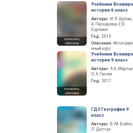
Учебники Всемир
история 6 класс
Авторы:
И. Я. Щупак,
А. Пискарева, Е.В.
Бурлака
Год:
2019
показать
Описание:
Интегрир
обложку
нный курс
Учебники Всемир
история 9 класс
Авторы:
А.А. Марты
О. А. Гисем
Год:
2017
показать
обложку
ГДЗ География 9
класс
Авторы:
В. М. Бойко,
Л. Дитчук