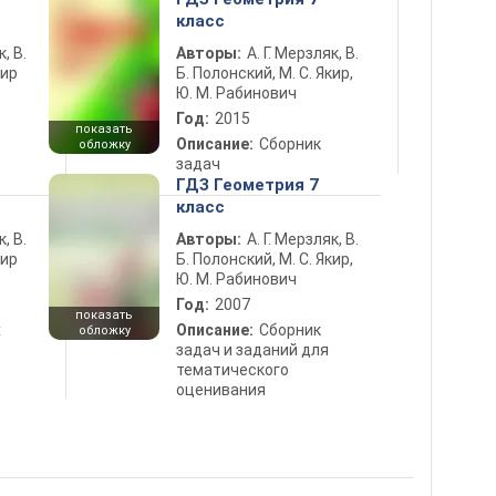
класс
к, В.
Авторы:
А. Г. Мерзляк, В.
кир
Б. Полонский, М. С. Якир,
Ю. М. Рабинович
Год:
2015
показать
Описание:
Сборник
обложку
задач
ГДЗ Геометрия 7
класс
к, В.
Авторы:
А. Г. Мерзляк, В.
кир
Б. Полонский, М. С. Якир,
Ю. М. Рабинович
Год:
2007
показать
х
Описание:
Сборник
обложку
задач и заданий для
тематического
оценивания