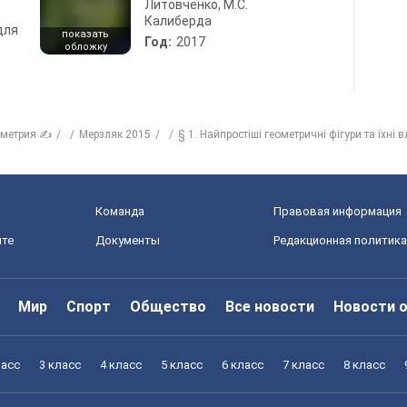
Литовченко, М.С.
Калиберда
для
показать
Год:
2017
обложку
ометрия ✍
Мерзляк 2015
§ 1. Найпростіші геометричні фігури та їхні 
Команда
Правовая информация
йте
Документы
Редакционная политика
Мир
Спорт
Общество
Все новости
Новости 
ласс
3 класс
4 класс
5 класс
6 класс
7 класс
8 класс