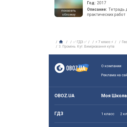
Год:
2017
Описание:
Тетрадь 
показать
практических работ
обложку
✅ ГДЗ ✅
⚡ 7 класс ⚡
Ге
3. Промінь. Кут. Вимірювання кутів
О компании
Реклама на са
OBOZ.UA
Моя Школа
ГДЗ
1 класс
2 к