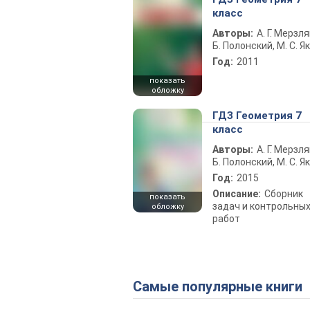
класс
Авторы:
А. Г. Мерзля
Б. Полонский, М. С. Я
Год:
2011
показать
обложку
ГДЗ Геометрия 7
класс
Авторы:
А. Г. Мерзля
Б. Полонский, М. С. Я
Год:
2015
Описание:
Сборник
показать
задач и контрольны
обложку
работ
Самые популярные книги