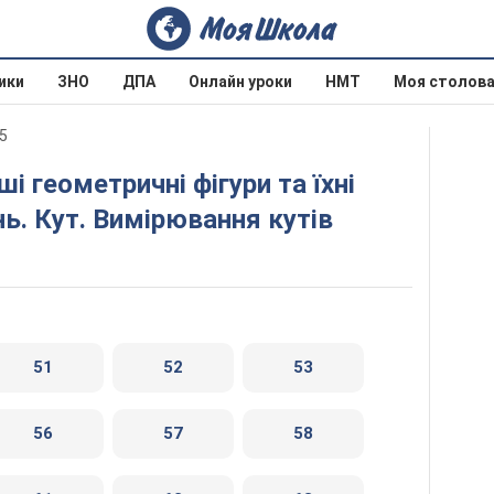
ики
ЗНО
ДПА
Онлайн уроки
НМТ
Моя столов
15
нь. Кут. Вимірювання кутів
51
52
53
56
57
58