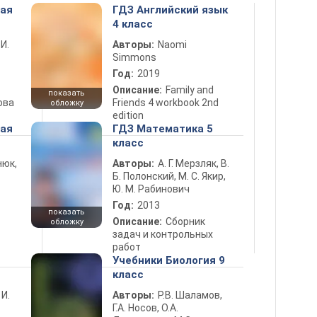
ная
ГДЗ Английский язык
4 класс
 И.
Авторы:
Naomi
Simmons
Год:
2019
Описание:
Family and
показать
ова
Friends 4 workbook 2nd
обложку
edition
ная
ГДЗ Математика 5
класс
нюк,
Авторы:
А. Г. Мерзляк, В.
Б. Полонский, М. С. Якир,
Ю. М. Рабинович
Год:
2013
показать
Описание:
Сборник
обложку
задач и контрольных
работ
Учебники Биология 9
класс
 И.
Авторы:
Р.В. Шаламов,
Г.А. Носов, О.А.