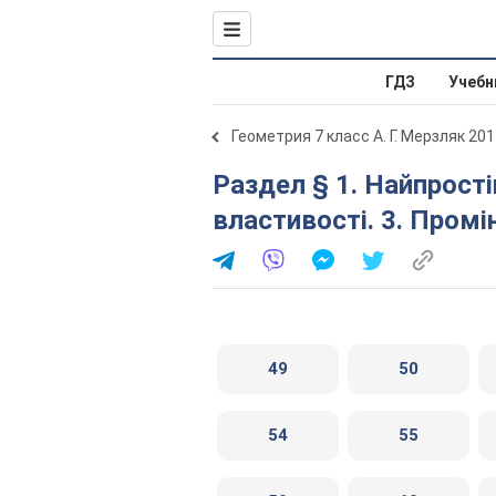
ГДЗ
Учебн
Геометрия 7 класс А. Г. Мерзляк 20
Раздел § 1. Найпростіші геометричні фігури та їхні
властивості. 3. Промі
49
50
54
55