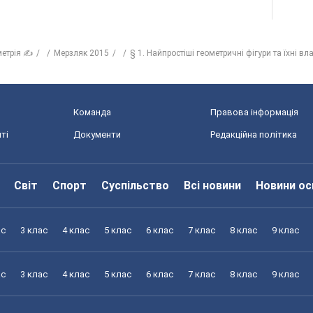
метрія ✍
Мерзляк 2015
§ 1. Найпростіші геометричні фігури та їхні вл
Команда
Правова інформація
ті
Документи
Редакційна політика
Світ
Спорт
Суспільство
Всі новини
Новини ос
ас
3 клас
4 клас
5 клас
6 клас
7 клас
8 клас
9 клас
ас
3 клас
4 клас
5 клас
6 клас
7 клас
8 клас
9 клас