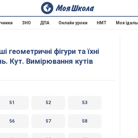
учники
ЗНО
ДПА
Онлайн уроки
НМТ
Моя їдаль
нь. Кут. Вимірювання кутів
51
52
53
56
57
58