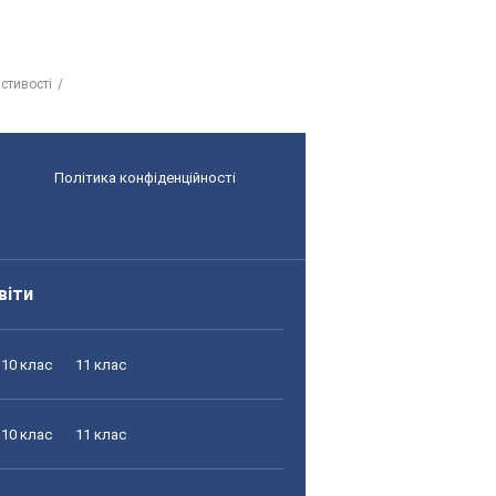
астивості
Політика конфіденційності
віти
10 клас
11 клас
10 клас
11 клас