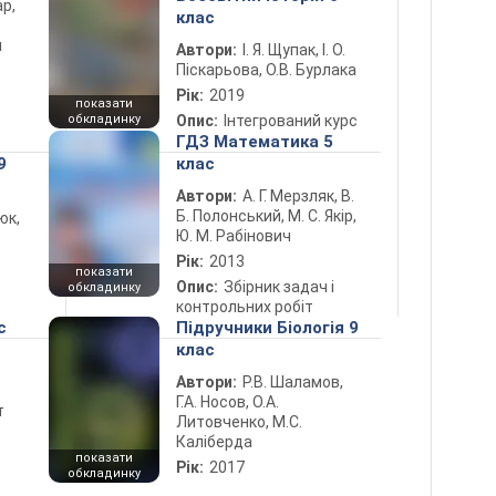
ар,
клас
й
Автори:
І. Я. Щупак, І. О.
Піскарьова, О.В. Бурлака
Рік:
2019
показати
обкладинку
Опис:
Інтегрований курс
ГДЗ Математика 5
9
клас
Автори:
А. Г. Мерзляк, В.
Б. Полонський, М. С. Якір,
юк,
Ю. М. Рабінович
Рік:
2013
показати
Опис:
Збірник задач і
обкладинку
контрольних робіт
с
Підручники Біологія 9
клас
Автори:
Р.В. Шаламов,
Г.А. Носов, О.А.
т
Литовченко, М.С.
Каліберда
показати
Рік:
2017
обкладинку