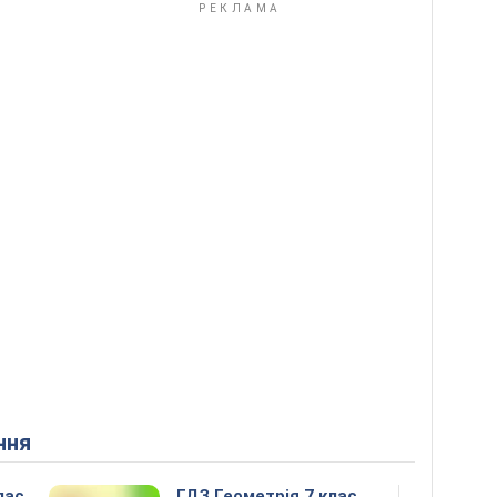
ння
лас
ГДЗ Геометрія 7 клас