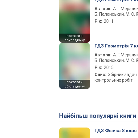
Автори:
А. Г. Мерзляк
Б. Полонський, М. С. Я
Рік:
2011
показати
обкладинку
ГДЗ Геометрія 7 к
Автори:
А. Г. Мерзляк
Б. Полонський, М. С. Я
Рік:
2015
Опис:
Збірник задач 
контрольних робіт
показати
обкладинку
Найбільш популярні книги
ГДЗ Фізика 8 клас