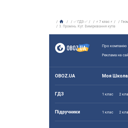
✅ ГДЗ ✅
⚡ 7 клас ⚡
Гео
3. Промінь. Кут. Вимірювання кутів
Про компанію
Реклама на сай
OBOZ.UA
Моя Школа
ГДЗ
1 клас
2 кл
Підручники
1 клас
2 кл