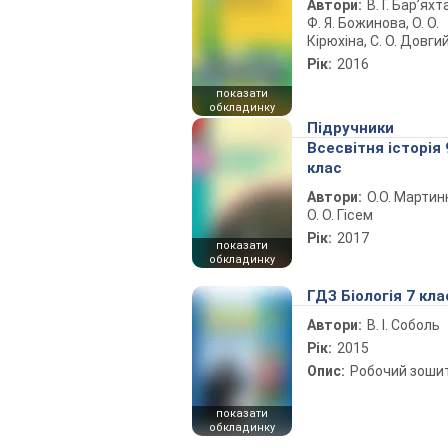
Автори:
В. Г. Бар’яхт
Ф. Я. Божинова, О. О.
Кірюхіна, С. О. Довги
Рік:
2016
показати
обкладинку
Підручники
Всесвітня історія 
клас
Автори:
О.О. Мартин
О. О. Гісем
Рік:
2017
показати
обкладинку
ГДЗ Біологія 7 кла
Автори:
В. І. Соболь
Рік:
2015
Опис:
Робочий зоши
показати
обкладинку