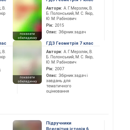
, В.
Автори:
А. Г. Мерзляк, В.
кір
Б. Полонський, М. С. Якір,
Ю. М. Рабінович
Рік:
2015
Опис:
Збірник задач
показати
обкладинку
лас
ГДЗ Геометрія 7 клас
, В.
Автори:
А. Г. Мерзляк, В.
кір
Б. Полонський, М. С. Якір,
Ю. М. Рабінович
Рік:
2007
і
Опис:
Збірник задач і
показати
завдань для
обкладинку
тематичного
оцінювання
Підручники
Всесвітня історія 6