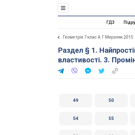
ГДЗ
Підр
Геометрія 7 клас А. Г. Мерзляк 2015
Раздел § 1. Найпростіші геометричні фігури та їхні
властивості. 3. Промі
49
50
54
55