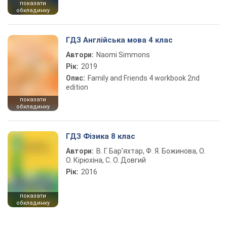
показати
обкладинку
ГДЗ Англійська мова 4 клас
Автори:
Naomi Simmons
Рік:
2019
Опис:
Family and Friends 4 workbook 2nd
edition
показати
обкладинку
ГДЗ Фізика 8 клас
Автори:
В. Г. Бар’яхтар, Ф. Я. Божинова, О.
О. Кірюхіна, С. О. Довгий
Рік:
2016
показати
обкладинку