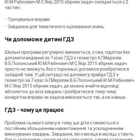
Ю.М.Рабінович М.С.Якір 2015 збірник задач складається з 2
частин:
Тренувальні вправи
Завдання для тематичного оцінювання знань
Чи допоможе дитині ГДЗ
Шкільні програми регулярно змінюються, отже, підлітки без
допомоги видання за 7 клас ГДЗ з геометрії А.Г.Мерзляк
В.Б.Полонський Ю.М.Рабінович М.С.Якір 2015 збірник задач
просто не зможуть без сторонньої допомоги розібратися в
складній темі. У цій ситуації на допомогу прийде ГДЗ з
геометрії за 7 клас А.Г.Мерзляк В.Б.Полонський Ю.М.Рабінович
М.С.Якір 2015 збірник задач, де можна знайти відповіді
абсолютно до всіх завдань і розібратися в тому чому
конкретна вправа чи задача виконується так, а не інакше.
ГДЗ - чому це працює
Проблема сьомого класу в тому, що діти стикаються з
постійним збільшенням навантаження та ускладненням
виконуваних завдань. Завдання, які з місяця в місяць стають
більш складними, часом не під силу навіть самим старанним