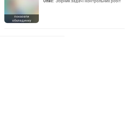
Опис:
Збірник задач і контрольних робіт
показати
обкладинку