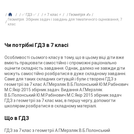
✅ ГДЗ ✅
⚡ 7 клас ⚡
Геометрія ✍
Геометрія. Збірник задач і завдань для тематичного оцінювання, 7
клас
Чи потрібні ГДЗ в 7 класі
Особливості сьомого класу в тому, що в цьому віці діти вже
вміють працювати самостійно і спроможні раціонально
оцінити складність завдання. Однак, далеко не завжди діти
можуть самостійно розібратися в дуже складному завданні.
Саме для таких складних ситуацій і були створені ГДЗ з
геометрії за 7 клас А.Г.Мерзляк В.Б.Полонський Ю.М.Рабінович
М.С.Якір 2015 збірник задач. Видання А.Г.Мерзляк
В.Б.Полонський Ю.М.Рабінович М.С.Якір 2015 збірник задач
ГДЗ з геометрії за 7 клас має, в першу чергу, допомогти
школярам розібратися в складному матеріалі.
Що в ГДЗ
ГДЗ за 7 клас з геометрії А.Г.Мерзляк В.Б.Полонський