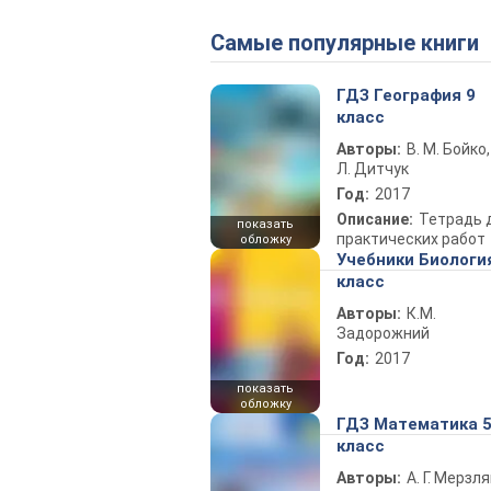
Самые популярные книги
ГДЗ География 9
класс
Авторы:
В. М. Бойко,
Л. Дитчук
Год:
2017
Описание:
Тетрадь 
показать
практических работ
обложку
Учебники Биологи
класс
Авторы:
К.М.
Задорожний
Год:
2017
показать
обложку
ГДЗ Математика 
класс
Авторы:
А. Г. Мерзля