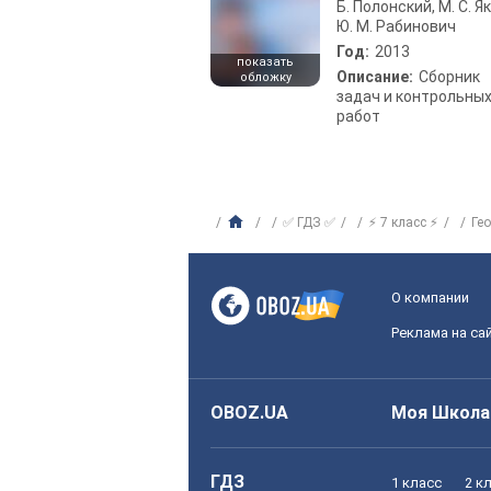
Б. Полонский, М. С. Як
Ю. М. Рабинович
Год:
2013
показать
Описание:
Сборник
обложку
задач и контрольны
работ
✅ ГДЗ ✅
⚡ 7 класс ⚡
Ге
О компании
Реклама на са
OBOZ.UA
Моя Школа
ГДЗ
1 класс
2 к