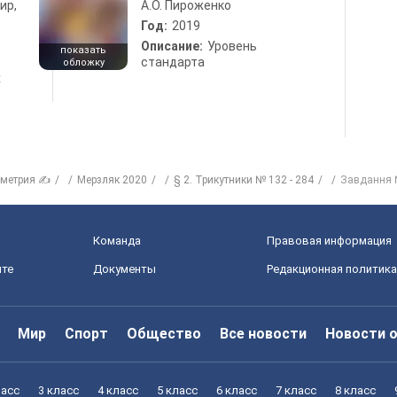
ир,
А.О. Пироженко
Год:
2019
Описание:
Уровень
показать
стандарта
обложку
х
ометрия ✍
Мерзляк 2020
§ 2. Трикутники № 132 - 284
Завдання №
Команда
Правовая информация
йте
Документы
Редакционная политика
Мир
Спорт
Общество
Все новости
Новости 
ласс
3 класс
4 класс
5 класс
6 класс
7 класс
8 класс