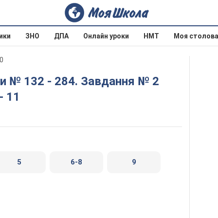
ики
ЗНО
ДПА
Онлайн уроки
НМТ
Моя столов
20
- 11
5
6-8
9