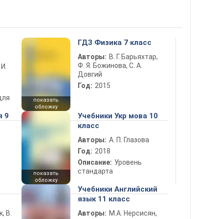
ГДЗ Физика 7 класс
Авторы:
В. Г. Барьяхтар,
Ф. Я. Божинова, С. А.
 И.
Довгий
Год:
2015
для
показать
обложку
я 9
Учебники Укр мова 10
класс
Авторы:
А. П. Глазова
Год:
2018
Описание:
Уровень
стандарта
показать
обложку
5
Учебники Английский
язык 11 класс
к, В.
Авторы:
М.А. Нерсисян,