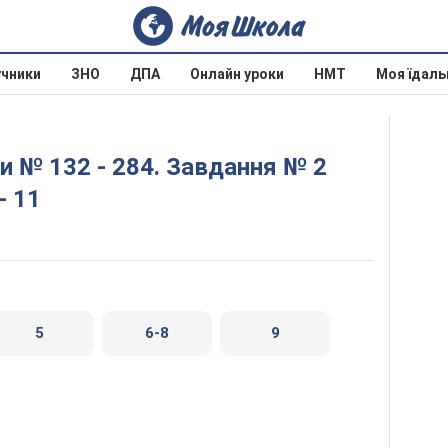
учники
ЗНО
ДПА
Онлайн уроки
НМТ
Моя їдаль
- 11
5
6-8
9