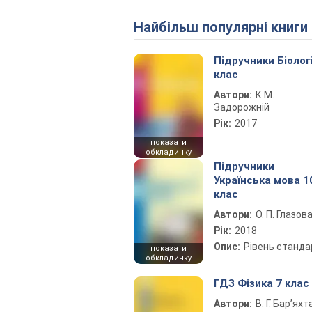
Найбільш популярні книги
Підручники Біолог
клас
Автори:
К.М.
Задорожній
Рік:
2017
показати
обкладинку
Підручники
Українська мова 1
клас
Автори:
О. П. Глазов
Рік:
2018
Опис:
Рівень станда
показати
обкладинку
ГДЗ Фізика 7 клас
Автори:
В. Г. Бар’яхт