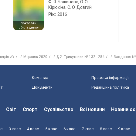
Ф. Я. Божинова, О. О.
Кірюхіна, С. О. Довгий
Рік:
2016
показати
обкладинку
метрія ✍
Мерзляк 2020
§ 2. Трикутники № 132 - 284
Завдання № 2
Команда
Правова інформація
ті
Документи
Редакційна політика
Світ
Спорт
Суспільство
Всі новини
Новини ос
ас
3 клас
4 клас
5 клас
6 клас
7 клас
8 клас
9 клас