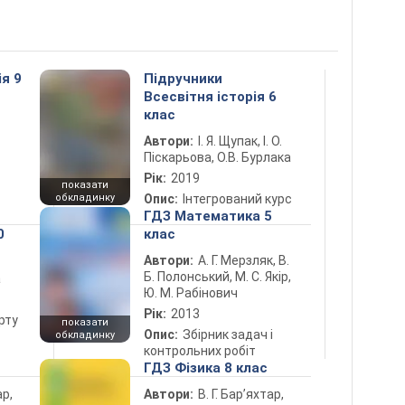
ія 9
Підручники
Всесвітня історія 6
клас
Автори:
І. Я. Щупак, І. О.
Піскарьова, О.В. Бурлака
Рік:
2019
показати
обкладинку
Опис:
Інтегрований курс
ГДЗ Математика 5
0
клас
Автори:
А. Г. Мерзляк, В.
Б. Полонський, М. С. Якір,
а
Ю. М. Рабінович
Рік:
2013
рту
показати
Опис:
Збірник задач і
обкладинку
контрольних робіт
ГДЗ Фізика 8 клас
ар,
Автори:
В. Г. Бар’яхтар,