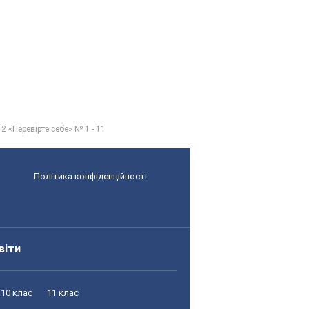
 «Перевірте себе» № 1 - 11
Політика конфіденційності
віти
10 клас
11 клас