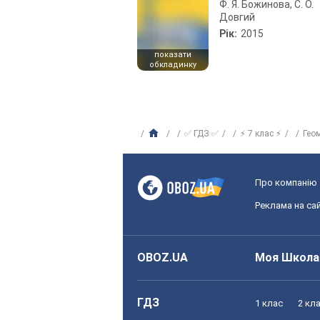
Ф. Я. Божинова, С. О.
Довгий
Рік:
2015
показати
обкладинку
✅ ГДЗ ✅
⚡ 7 клас ⚡
Гео
Про компанію
Реклама на сай
OBOZ.UA
Моя Школа
ГДЗ
1 клас
2 кл