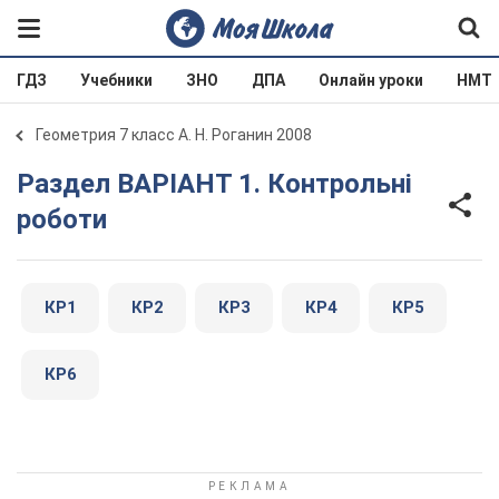
ГДЗ
Учебники
ЗНО
ДПА
Онлайн уроки
НМТ
Геометрия 7 класс А. Н. Роганин 2008
Раздел ВАРІАНТ 1. Контрольні
роботи
КР1
КР2
КР3
КР4
КР5
КР6