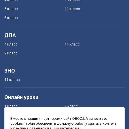
5 класс
11 класс
6 класс
ДПА
4 класс
11 класс
9 класс
ЗНО
11 класс
Онлайн уроки
1 класс
7 класс
2 класс
8 класс
Вместе с нашими партнерами сайт OBOZ.UA использует
cookie, чтобы обеспечить должную работу сайта, а контент
3 класс
9 класс
и реклама отвечали вашим интересам.