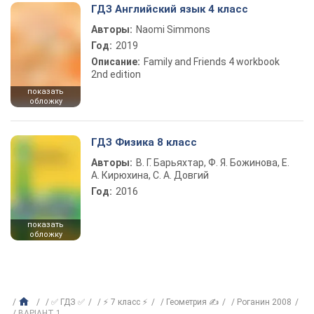
ГДЗ Английский язык 4 класс
Авторы:
Naomi Simmons
Год:
2019
Описание:
Family and Friends 4 workbook
2nd edition
показать
обложку
ГДЗ Физика 8 класс
Авторы:
В. Г. Барьяхтар, Ф. Я. Божинова, Е.
А. Кирюхина, С. А. Довгий
Год:
2016
показать
обложку
✅ ГДЗ ✅
⚡ 7 класс ⚡
Геометрия ✍
Роганин 2008
ВАРІАНТ 1