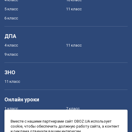
5 класс
11 класс
6 класс
ДПА
4 класс
11 класс
9 класс
ЗНО
11 класс
Онлайн уроки
1 класс
7 класс
2 класс
8 класс
Вместе с нашими партнерами сайт OBOZ.UA использует
cookie, чтобы обеспечить должную работу сайта, а контент
3 класс
9 класс
и реклама отвечали вашим интересам.