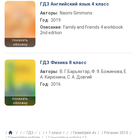
ГДЗ Английский язык 4 класс
Авторы:
Naomi Simmons
Год:
2019
Описание:
Family and Friends 4 workbook
2nd edition
показать
обложку
ГДЗ Физика 8 класс
Авторы:
В. Г. Барьяхтар, Ф. Я. Божинова, Е.
А. Кирюхина, С. А. Довгий
Год:
2016
показать
обложку
✅ ГДЗ ✅
⚡ 7 класс ⚡
Геометрия ✍
Роганин 2010
Самостійні роботи
Самостійна робота 13