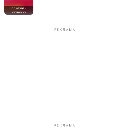
показать
обложку