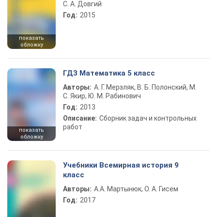
С. А. Довгий
Год:
2015
показать
обложку
ГДЗ Математика 5 класс
Авторы:
А. Г. Мерзляк, В. Б. Полонский, М.
С. Якир, Ю. М. Рабинович
Год:
2013
Описание:
Сборник задач и контрольных
работ
показать
обложку
Учебники Всемирная история 9
класс
Авторы:
А.А. Мартынюк, О. А. Гисем
Год:
2017