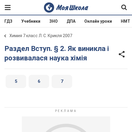
ГДЗ
Учебники
ЗНО
ДПА
Онлайн уроки
НМТ
Химия 7 класс Л. С. Крикля 2007
Раздел Вступ. § 2. Як виникла і
розвивалася наука хімія
5
6
7