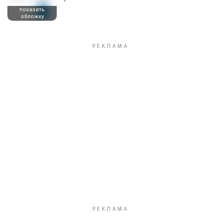
показать
обложку