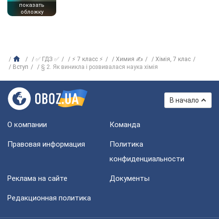
показать
обложку
✅ ГДЗ ✅
⚡ 7 класс ⚡
Химия ✍
Хiмiя, 7 клас
Вступ
§ 2. Як виникла і розвивалася наука хімія
В начало
О компании
Команда
Правовая информация
Политика
конфиденциальности
Реклама на сайте
Документы
Редакционная политика