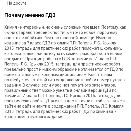
На досуге
Почему именно ГДЗ
Химия - интересный, но очень сложный предмет. Поэтому, как
бы ни старался ребенок постичь что-то новое, порой ему
просто не обойтись без посторонней помощи. Именно
издание за 7 класс ГДЗ по химии П.П. Попель, Л.С. Крыкля
2015, тетрадь для практических работ поможет школьнику,
который только начал изучать химию, разобраться в новом
предмете. Принцип работы с ГДЗ по химии за 7 класс П.П.
Попель, Л.С. Крыкля 2015, тетрадь для практических работ
предельно прост и никоим образом не отличается от ГДЗ по
всем остальным школьным дисциплинам. Все что вам
потребуется - это зайти в содержание и найти номер нужного
задания. В случае, если у вас нет печатного экземпляра,
правильный ответ можно узнать в онлайн версии ГДЗ по
химии за 7 класс П.П. Попель, Л.С. Крыкля 2015, тетрадь для
практических работ. Для этого достаточно с любого гаджета
зайти на сайт и найти в содержании П.П. Попель, Л.С. Крыкля
2015, тетрадь для практических работ ГДЗ по химии за 7
класс номер нужного задания.