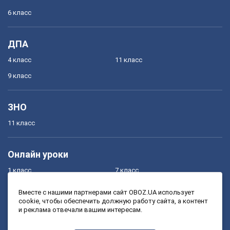
6 класс
ДПА
4 класс
11 класс
9 класс
ЗНО
11 класс
Онлайн уроки
1 класс
7 класс
2 класс
8 класс
Вместе с нашими партнерами сайт OBOZ.UA использует
cookie, чтобы обеспечить должную работу сайта, а контент
3 класс
9 класс
и реклама отвечали вашим интересам.
4 класс
10 класс