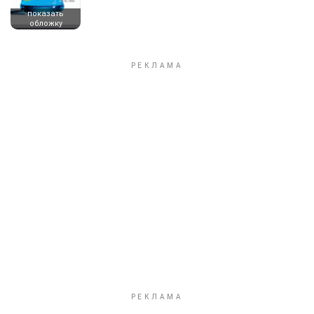
показать
обложку