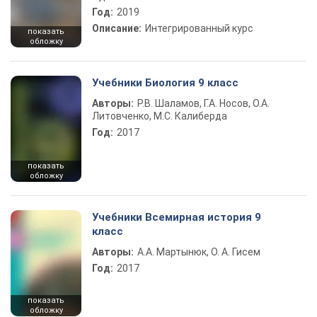
Год:
2019
Описание:
Интегрированный курс
показать
обложку
Учебники Биология 9 класс
Авторы:
Р.В. Шаламов, Г.А. Носов, О.А.
Литовченко, М.С. Калиберда
Год:
2017
показать
обложку
Учебники Всемирная история 9
класс
Авторы:
А.А. Мартынюк, О. А. Гисем
Год:
2017
показать
обложку