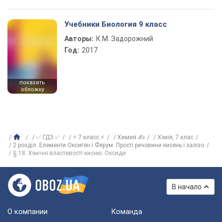
Учебники Биология 9 класс
Авторы:
К.М. Задорожний
Год:
2017
показать
обложку
✅ ГДЗ ✅
⚡ 7 класс ⚡
Химия ✍
Хiмiя, 7 клас
2 розділ. Елементи Оксиген і Ферум. Прості речовини кисень і залізо
§ 18. Хімічні властивості кисню. Оксиди
В начало
О компании
Команда