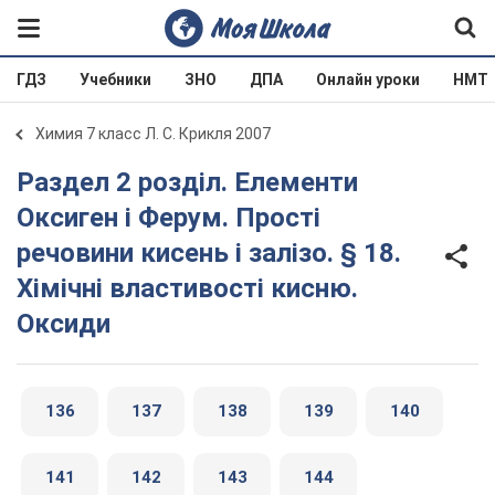
ГДЗ
Учебники
ЗНО
ДПА
Онлайн уроки
НМТ
Химия 7 класс Л. С. Крикля 2007
Раздел 2 розділ. Елементи
Оксиген і Ферум. Прості
речовини кисень і залізо. § 18.
Хімічні властивості кисню.
Оксиди
136
137
138
139
140
141
142
143
144