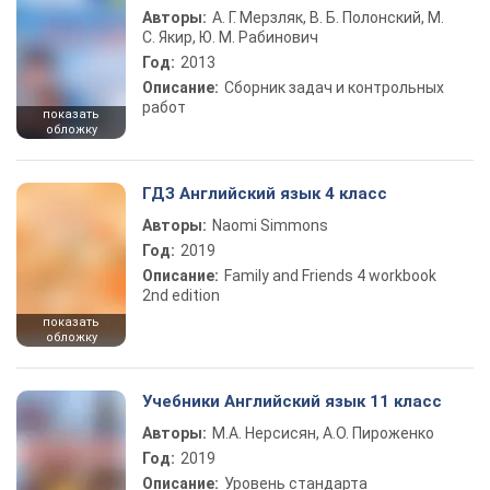
Авторы:
А. Г. Мерзляк, В. Б. Полонский, М.
С. Якир, Ю. М. Рабинович
Год:
2013
Описание:
Сборник задач и контрольных
работ
показать
обложку
ГДЗ Английский язык 4 класс
Авторы:
Naomi Simmons
Год:
2019
Описание:
Family and Friends 4 workbook
2nd edition
показать
обложку
Учебники Английский язык 11 класс
Авторы:
М.А. Нерсисян, А.О. Пироженко
Год:
2019
Описание:
Уровень стандарта