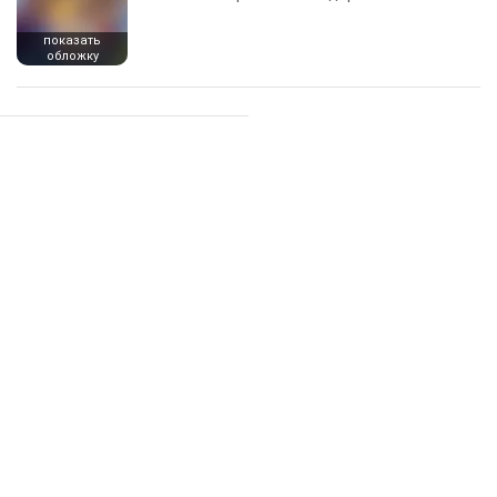
показать
обложку