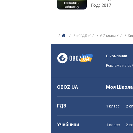
показать
Год:
2017
обложку
✅ ГДЗ ✅
⚡ 7 класс ⚡
Хи
О компании
Реклама на са
OBOZ.UA
Моя Школа
ГДЗ
1 класс
2 к
Учебники
1 класс
2 к