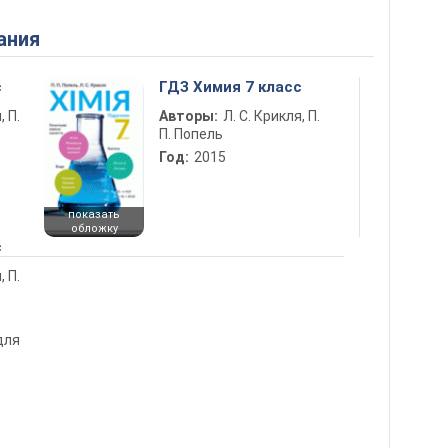
ания
с
ГДЗ Химия 7 класс
, П.
Авторы:
Л. С. Крикля, П.
П. Попель
Год:
2015
показать
обложку
с
, П.
для