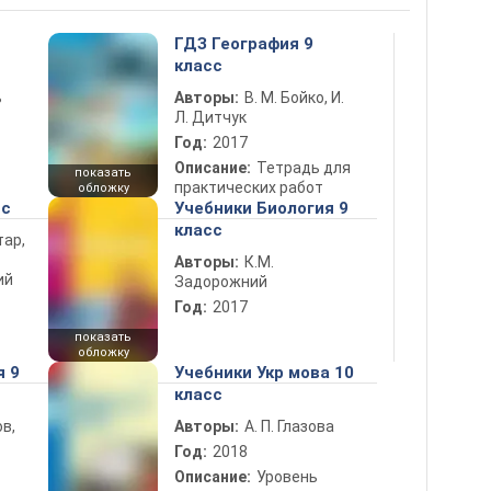
ГДЗ География 9
класс
ь
Авторы:
В. М. Бойко, И.
Л. Дитчук
Год:
2017
Описание:
Тетрадь для
показать
практических работ
обложку
сс
Учебники Биология 9
класс
тар,
Авторы:
К.М.
ий
Задорожний
Год:
2017
показать
обложку
я 9
Учебники Укр мова 10
класс
в,
Авторы:
А. П. Глазова
Год:
2018
Описание:
Уровень