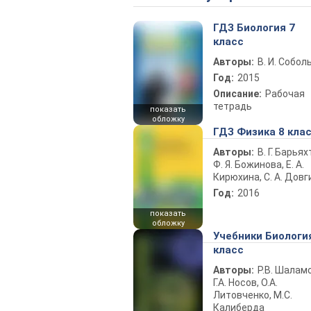
ГДЗ Биология 7
класс
Авторы:
В. И. Собол
Год:
2015
Описание:
Рабочая
тетрадь
показать
обложку
ГДЗ Физика 8 кла
Авторы:
В. Г. Барьях
Ф. Я. Божинова, Е. А.
Кирюхина, С. А. Довг
Год:
2016
показать
обложку
Учебники Биологи
класс
Авторы:
Р.В. Шаламо
Г.А. Носов, О.А.
Литовченко, М.С.
Калиберда