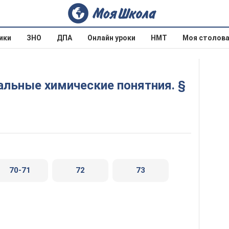
ики
ЗНО
ДПА
Онлайн уроки
НМТ
Моя столов
70-71
72
73