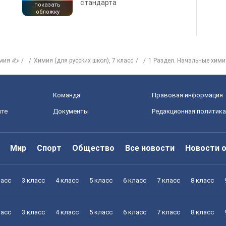
стандарта
показать
обложку
мия ✍
Химия (для русских школ), 7 класс
1 Раздел. Начальные хими
Команда
Правовая информация
йте
Документы
Редакционная политика
Мир
Спорт
Общество
Все новости
Новости 
ласс
3 класс
4 класс
5 класс
6 класс
7 класс
8 класс
ласс
3 класс
4 класс
5 класс
6 класс
7 класс
8 класс