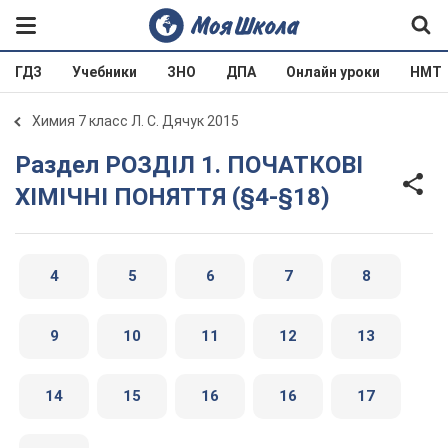
ГДЗ
Учебники
ЗНО
ДПА
Онлайн уроки
НМТ
Химия 7 класс Л. С. Дячук 2015
Раздел РОЗДІЛ 1. ПОЧАТКОВІ
ХІМІЧНІ ПОНЯТТЯ (§4-§18)
4
5
6
7
8
9
10
11
12
13
14
15
16
16
17