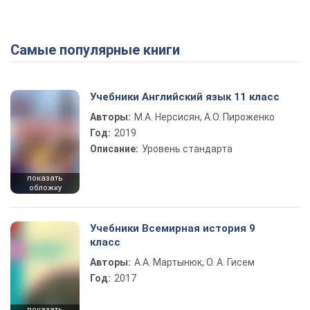
Самые популярные книги
Play Video
Учебники Английский язык 11 класс
Авторы:
М.А. Нерсисян, А.О. Пироженко
Год:
2019
Описание:
Уровень стандарта
показать
обложку
Учебники Всемирная история 9
класс
Авторы:
А.А. Мартынюк, О. А. Гисем
Год:
2017
показать