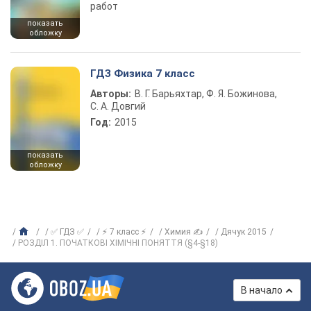
работ
показать
обложку
ГДЗ Физика 7 класс
Авторы:
В. Г. Барьяхтар, Ф. Я. Божинова,
С. А. Довгий
Год:
2015
показать
обложку
✅ ГДЗ ✅
⚡ 7 класс ⚡
Химия ✍
Дячук 2015
РОЗДІЛ 1. ПОЧАТКОВІ ХІМІЧНІ ПОНЯТТЯ (§4-§18)
В начало