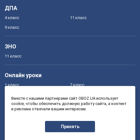
ДПА
4 класс
11 класс
9 класс
ЗНО
11 класс
Онлайн уроки
1 класс
7 класс
2 класс
8 класс
Вместе с нашими партнерами сайт OBOZ.UA использует
cookie, чтобы обеспечить должную работу сайта, а контент
3 класс
9 класс
и реклама отвечали вашим интересам.
4 класс
10 класс
5 класс
11 класс
Принять
6 класс