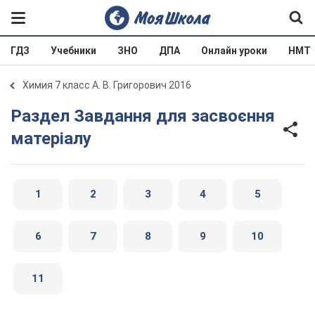
ГДЗ
Учебники
ЗНО
ДПА
Онлайн уроки
НМТ
Химия 7 класс А. В. Григорович 2016
Раздел Завдання для засвоєння
матеріалу
1
2
3
4
5
6
7
8
9
10
11