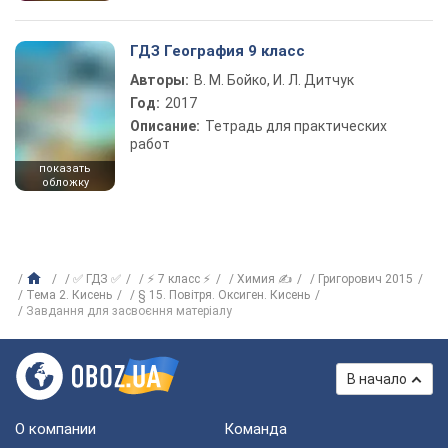
ГДЗ География 9 класс
Авторы:
В. М. Бойко, И. Л. Дитчук
Год:
2017
Описание:
Тетрадь для практических
работ
показать
обложку
✅ ГДЗ ✅
⚡ 7 класс ⚡
Химия ✍
Григорович 2015
Тема 2. Кисень
§ 15. Повітря. Оксиген. Кисень
Завдання для засвоєння матеріалу
В начало
О компании
Команда