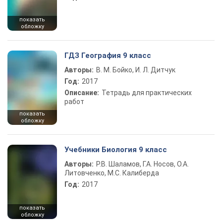
показать
обложку
ГДЗ География 9 класс
Авторы:
В. М. Бойко, И. Л. Дитчук
Год:
2017
Описание:
Тетрадь для практических
работ
показать
обложку
Учебники Биология 9 класс
Авторы:
Р.В. Шаламов, Г.А. Носов, О.А.
Литовченко, М.С. Калиберда
Год:
2017
показать
обложку