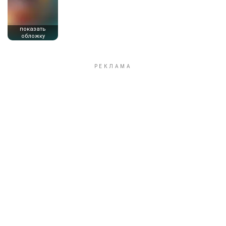
показать
обложку