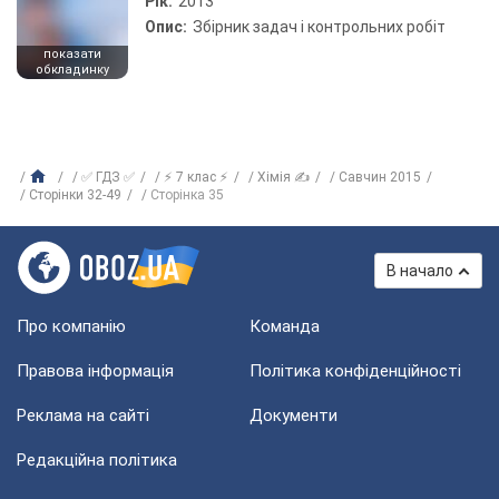
Рік:
2013
Опис:
Збірник задач і контрольних робіт
показати
обкладинку
✅ ГДЗ ✅
⚡ 7 клас ⚡
Хімія ✍
Савчин 2015
Сторінки 32-49
Сторінка 35
В начало
Про компанію
Команда
Правова інформація
Політика конфіденційності
Реклама на сайті
Документи
Редакційна політика