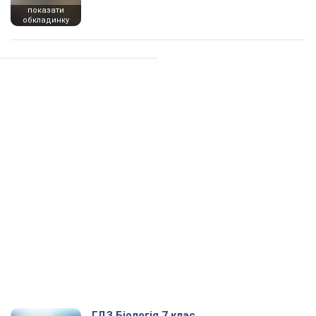
показати
обкладинку
ГДЗ Біологія 7 клас