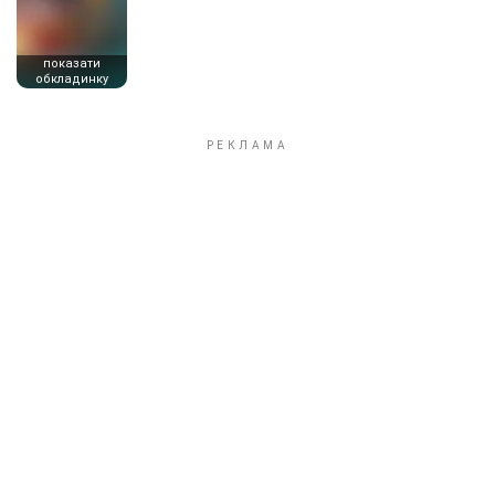
показати
обкладинку