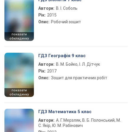
Автори:
В. І. Соболь
Рік:
2015
Опис:
Робочий зошит
показати
обкладинку
ГДЗ Географія 9 клас
Автори:
В. М. Бойко, І. Л. Дітчук
Рік:
2017
Опис:
Зошит для практичних робіт
показати
обкладинку
ГДЗ Математика 5 клас
Автори:
А. Г. Мерзляк, В. Б. Полонський, М.
С. Якір, Ю. М. Рабінович