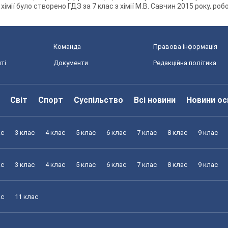
хімії було створено ГДЗ за 7 клас з хімії М.В. Савчин 2015 року, ро
Команда
Правова інформація
ті
Документи
Редакційна політика
Світ
Спорт
Суспільство
Всі новини
Новини ос
ас
3 клас
4 клас
5 клас
6 клас
7 клас
8 клас
9 клас
ас
3 клас
4 клас
5 клас
6 клас
7 клас
8 клас
9 клас
ас
11 клас