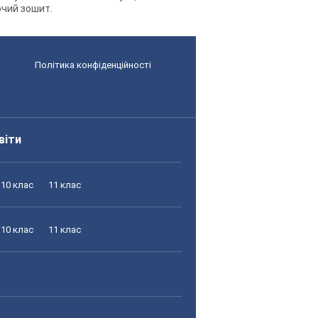
бочий зошит.
Політика конфіденційності
віти
10 клас
11 клас
10 клас
11 клас