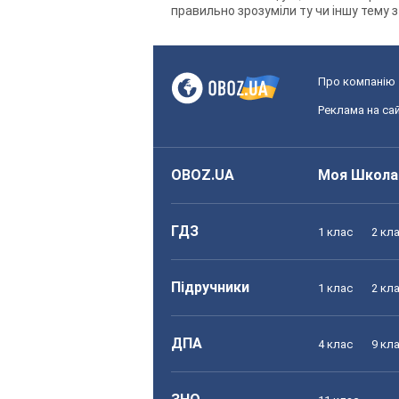
правильно зрозуміли ту чи іншу тему з 
Про компанію
Реклама на сай
OBOZ.UA
Моя Школа
ГДЗ
1 клас
2 кл
Підручники
1 клас
2 кл
ДПА
4 клас
9 кл