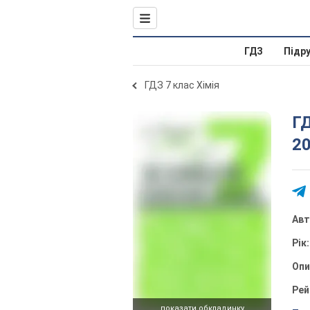
ГДЗ
Підр
ГДЗ 7 клас Хімія
ГД
20
Ав
Рік
Оп
Рей
показати обкладинку