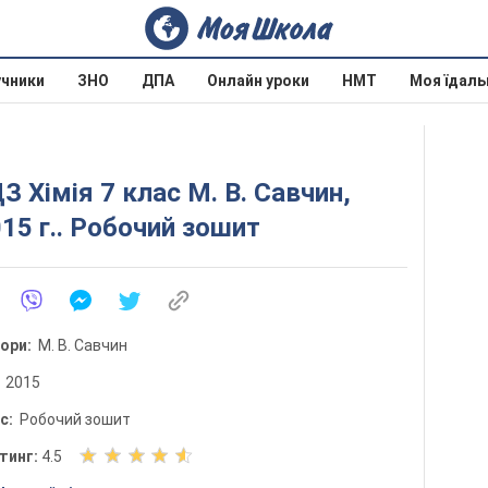
учники
ЗНО
ДПА
Онлайн уроки
НМТ
Моя їдаль
З Хімія 7 клас М. В. Савчин,
15 г.. Робочий зошит
тори:
М. В. Савчин
:
2015
ис:
Робочий зошит
О
тинг:
4.5
ц