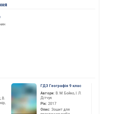
ння
с
вчин
5
ГДЗ Географія 9 клас
Автори:
В. М. Бойко, І. Л.
Дітчук
, В.
кір,
Рік:
2017
Опис:
Зошит для
практичних робіт