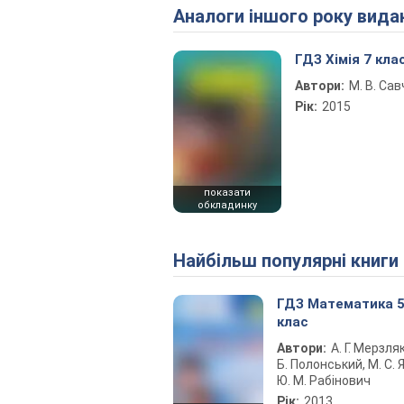
Аналоги іншого року вида
ГДЗ Хімія 7 кла
Автори:
М. В. Са
Рік:
2015
показати
обкладинку
Найбільш популярні книги
ГДЗ Математика 
клас
Автори:
А. Г. Мерзляк
Б. Полонський, М. С. Я
Ю. М. Рабінович
Рік:
2013