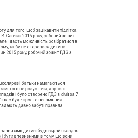
ргу для того, щоб зацікавити підлітка.
М.В. Савчин 2015 року, робочий зошит
 але і дасть можливість розібратися в
Тому, як би не старалася дитина
ин 2015 року, робочий зошит ГДЗ з
и школяреві, батьки намагаються
самі того не розуміючи, дорослі
дків і було створено ГДЗ з хімії за 7
 7 клас буде просто незамінним
згадають давно забуті правила.
нання хімії дитині буде вкрай складно
е і бути впевненими в тому, що вони