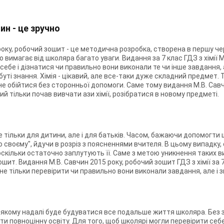
чин - це зручно
5 року, робочий зошит - це методична розробка, створена в першу че
що вимагає від школяра багато уваги. Видання за 7 клас ГДЗ з хімії 
себе і дізнатися чи правильно вони виконали те чи інше завдання,
уті знання. Хімія - цікавий, але все-таки дуже складний предмет. 
не обійтися без сторонньої допомоги. Саме тому видання М.В. Савч
кий тільки почав вивчати ази хімії, розібратися в новому предметі.
не тільки для дитини, але і для батьків. Часом, бажаючи допомогт
 своєму", йдучи в розріз з поясненнями вчителя. В цьому випадку, 
кільки остаточно заплутують її. Саме з метою уникнення таких випа
ошит. Видання М.В. Савчин 2015 року, робочий зошит ГДЗ з хімії за
 не тільки перевірити чи правильно вони виконали завдання, але і 
 якому надалі буде будуватися все подальше життя школяра. Без з
ти повноцінну освіту. Для того, щоб школярі могли перевірити себ