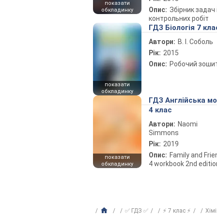
показати
Опис:
Збірник задач 
обкладинку
контрольних робіт
ГДЗ Біологія 7 кла
Автори:
В. І. Соболь
Рік:
2015
Опис:
Робочий зоши
показати
обкладинку
ГДЗ Англійська м
4 клас
Автори:
Naomi
Simmons
Рік:
2019
Опис:
Family and Fri
показати
4 workbook 2nd editio
обкладинку
✅ ГДЗ ✅
⚡ 7 клас ⚡
Хім