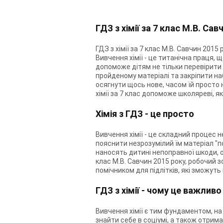
ГДЗ з хімії за 7 клас М.В. Сав
ГДЗ з хімії за 7 клас М.В. Савчин 201
Вивчення хімії - це титанічна праця, 
допоможе дітям не тільки перевірити 
пройденому матеріалі та закріпити наб
осягнути щось нове, часом їй просто 
хімії за 7 клас допоможе школяреві, я
Хімія з ГДЗ - це просто
Вивчення хімії - це складний процес 
пояснити незрозумілий їм матеріал "по
наносять дитині непоправної шкоди, ос
клас М.В. Савчин 2015 року, робочий з
помічником для підлітків, які зможуть
ГДЗ з хімії - чому це важливо
Вивчення хімії є тим фундаментом, на
знайти себе в соціумі, а також отрима