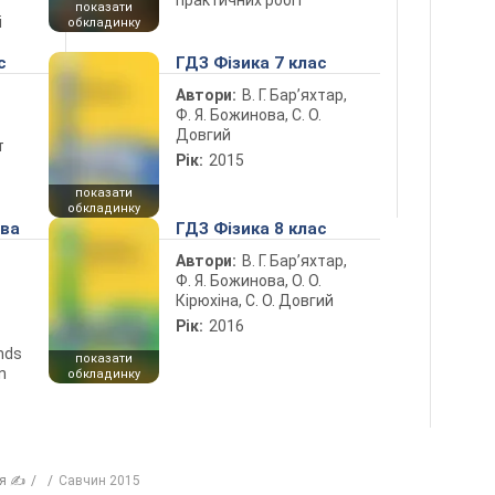
показати
і
обкладинку
с
ГДЗ Фізика 7 клас
Автори:
В. Г. Бар’яхтар,
Ф. Я. Божинова, С. О.
Довгий
т
Рік:
2015
показати
обкладинку
ова
ГДЗ Фізика 8 клас
Автори:
В. Г. Бар’яхтар,
Ф. Я. Божинова, О. О.
Кірюхіна, С. О. Довгий
Рік:
2016
ends
показати
n
обкладинку
ія ✍
Савчин 2015