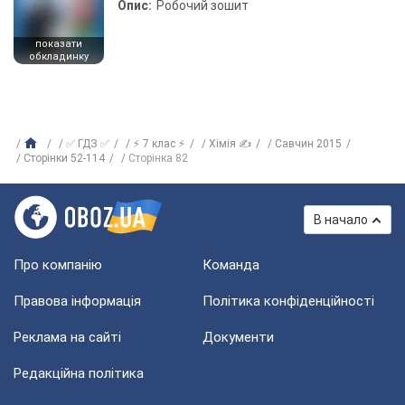
Опис:
Робочий зошит
показати
обкладинку
✅ ГДЗ ✅
⚡ 7 клас ⚡
Хімія ✍
Савчин 2015
Сторінки 52-114
Сторінка 82
В начало
Про компанію
Команда
Правова інформація
Політика конфіденційності
Реклама на сайті
Документи
Редакційна політика