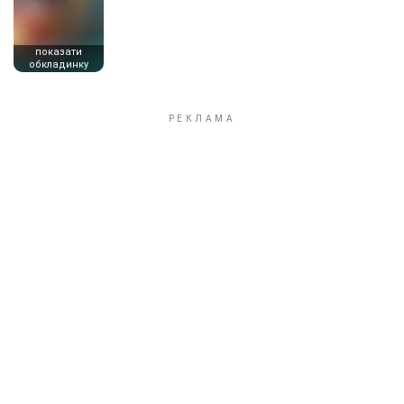
показати
обкладинку