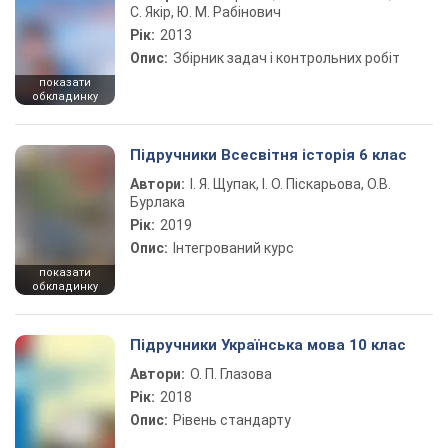
С. Якір, Ю. М. Рабінович
Рік:
2013
Опис:
Збірник задач і контрольних робіт
показати
обкладинку
Підручники Всесвітня історія 6 клас
Автори:
І. Я. Щупак, І. О. Піскарьова, О.В.
Бурлака
Рік:
2019
Опис:
Інтегрований курс
показати
обкладинку
Підручники Українська мова 10 клас
Автори:
О. П. Глазова
Рік:
2018
Опис:
Рівень стандарту