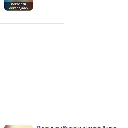
показати
обкладинку
Підручники Всесвітня історія 9 клас