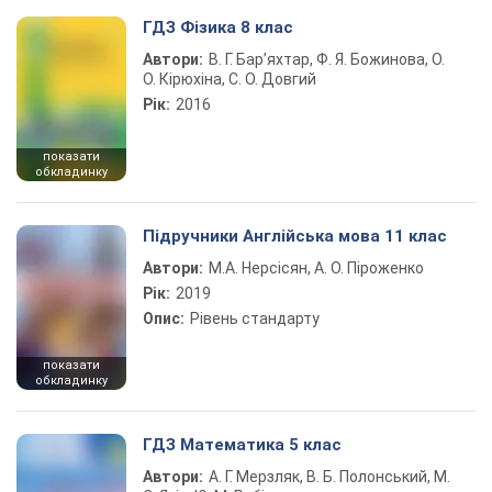
ГДЗ Фізика 8 клас
Автори:
В. Г. Бар’яхтар, Ф. Я. Божинова, О.
О. Кірюхіна, С. О. Довгий
Рік:
2016
показати
обкладинку
Підручники Англійська мова 11 клас
Автори:
М.А. Нерсісян, А. О. Піроженко
Рік:
2019
Опис:
Рівень стандарту
показати
обкладинку
ГДЗ Математика 5 клас
Автори:
А. Г. Мерзляк, В. Б. Полонський, М.