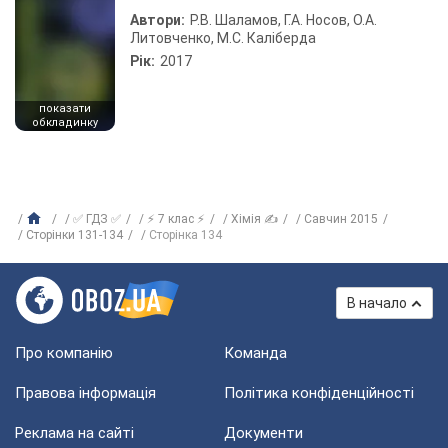
Автори:
Р.В. Шаламов, Г.А. Носов, О.А.
Литовченко, М.С. Каліберда
Рік:
2017
показати
обкладинку
✅ ГДЗ ✅
⚡ 7 клас ⚡
Хімія ✍
Савчин 2015
Сторінки 131-134
Сторінка 134
В начало
Про компанію
Команда
Правова інформація
Політика конфіденційності
Реклама на сайті
Документи