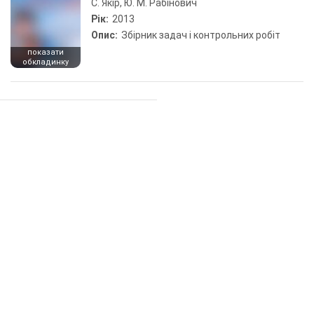
С. Якір, Ю. М. Рабінович
Рік:
2013
Опис:
Збірник задач і контрольних робіт
показати
обкладинку