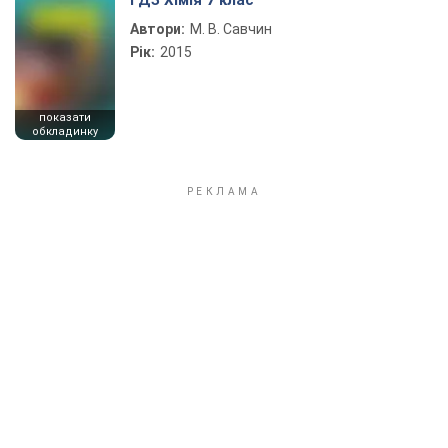
ГДЗ Хімія 7 клас
Автори:
М. В. Савчин
Рік:
2015
показати
обкладинку