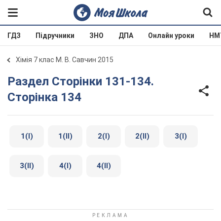
ГДЗ
Підручники
ЗНО
ДПА
Онлайн уроки
НМ
Хімія 7 клас М. В. Савчин 2015
Раздел Сторінки 131-134.
Сторінка 134
1(І)
1(ІІ)
2(І)
2(ІІ)
3(І)
3(ІІ)
4(І)
4(ІІ)