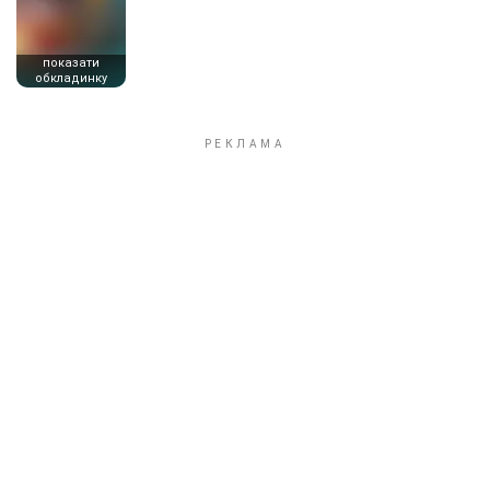
показати
обкладинку