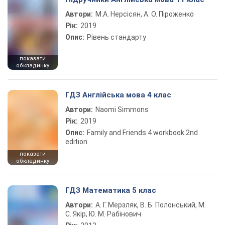
Автори:
М.А. Нерсісян, А. О. Піроженко
Рік:
2019
Опис:
Рівень стандарту
показати
обкладинку
ГДЗ Англійська мова 4 клас
Автори:
Naomi Simmons
Рік:
2019
Опис:
Family and Friends 4 workbook 2nd
edition
показати
обкладинку
ГДЗ Математика 5 клас
Автори:
А. Г. Мерзляк, В. Б. Полонський, М.
С. Якір, Ю. М. Рабінович