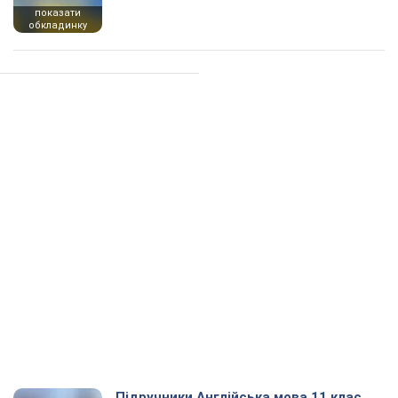
показати
обкладинку
Підручники Англійська мова 11 клас