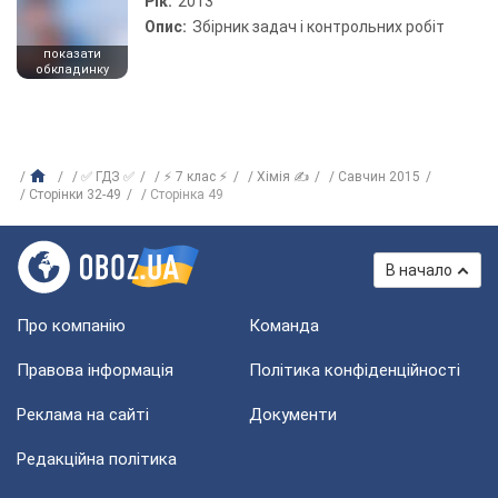
Рік:
2013
Опис:
Збірник задач і контрольних робіт
показати
обкладинку
✅ ГДЗ ✅
⚡ 7 клас ⚡
Хімія ✍
Савчин 2015
Сторінки 32-49
Сторінка 49
В начало
Про компанію
Команда
Правова інформація
Політика конфіденційності
Реклама на сайті
Документи
Редакційна політика