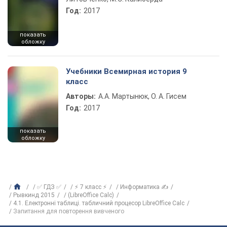
Год:
2017
показать
обложку
Учебники Всемирная история 9
класс
Авторы:
А.А. Мартынюк, О. А. Гисем
Год:
2017
показать
обложку
✅ ГДЗ ✅
⚡ 7 класс ⚡
Информатика ✍
Рывкинд 2015
(LibreOffice Сalc)
4.1. Електронні таблиці. табличний процесор LibreOffice Сalc
Запитання для повторення вивченого