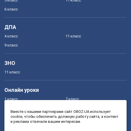
5 класс
11 класс
6 класс
ДПА
4 класс
11 класс
9 класс
ЗНО
11 класс
Онлайн уроки
1 класс
7 класс
2 класс
8 класс
Вместе с нашими партнерами сайт OBOZ.UA использует
cookie, чтобы обеспечить должную работу сайта, а контент
3 класс
9 класс
и реклама отвечали вашим интересам.
4 класс
10 класс