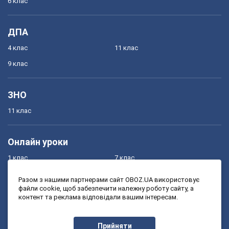
6 клас
ДПА
4 клас
11 клас
9 клас
ЗНО
11 клас
Онлайн уроки
1 клас
7 клас
2 клас
8 клас
Разом з нашими партнерами сайт OBOZ.UA використовує
файли cookie, щоб забезпечити належну роботу сайту, а
3 клас
9 клас
контент та реклама відповідали вашим інтересам.
4 клас
10 клас
5 клас
11 клас
Прийняти