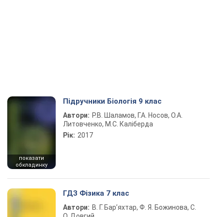
Підручники Біологія 9 клас
Автори:
Р.В. Шаламов, Г.А. Носов, О.А.
Литовченко, М.С. Каліберда
Рік:
2017
показати
обкладинку
ГДЗ Фізика 7 клас
Автори:
В. Г. Бар’яхтар, Ф. Я. Божинова, С.
О. Довгий