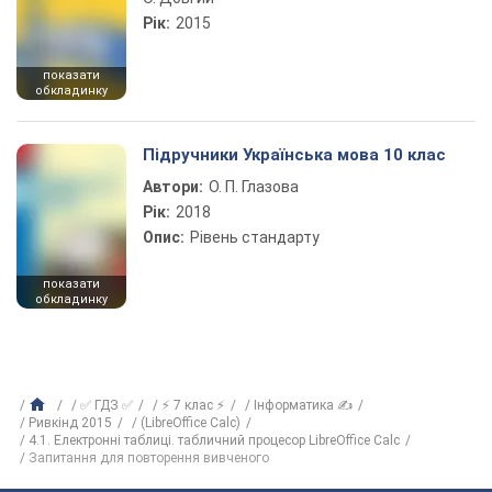
Рік:
2015
показати
обкладинку
Підручники Українська мова 10 клас
Автори:
О. П. Глазова
Рік:
2018
Опис:
Рівень стандарту
показати
обкладинку
✅ ГДЗ ✅
⚡ 7 клас ⚡
Інформатика ✍
Ривкінд 2015
(LibreOffice Сalc)
4.1. Електронні таблиці. табличний процесор LibreOffice Сalc
Запитання для повторення вивченого