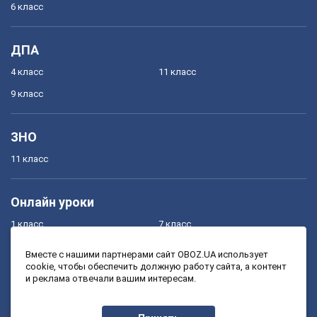
6 класс
ДПА
4 класс
11 класс
9 класс
ЗНО
11 класс
Онлайн уроки
1 класс
7 класс
2 класс
8 класс
Вместе с нашими партнерами сайт OBOZ.UA использует
cookie, чтобы обеспечить должную работу сайта, а контент
3 класс
9 класс
и реклама отвечали вашим интересам.
4 класс
10 класс
5 класс
11 класс