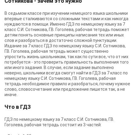
Сотникова - зачем это нужно
В седьмом классе при изучении немецкого языка школьники
впервые сталкиваются со сложными текстами и как никогда
нуждаются в помощи. Именно ГДЗ по немецкому языку за 7
класс С.И. Сотникова, Г.В. Гоголева, рабочая тетрадь поможет
детям понять основные принципы написания тех или иных
слов и разобраться в достаточно сложной пунктуации.
Издание за 7 класс ГДЗ по немецкому языку С.И. Сотникова,
Г.В. Гоголева, рабочая тетрадь может существенно
упростить жизнь школьникам, так как по сути все, что от них
потребуется - это проверить правильность выполнения того
или иного задания. В случае, если задание выполнено
неверно, школьники всегда смогут найти в ГДЗ за 7 класс по
немецкому языку С.И. Сотникова, Г.В. Гоголева, рабочая
тетрадь необходимое правило и разобраться, почему нужное
слово, словосочетание или предложение пишется так, а не
иначе.
Что в ГДЗ
ГДЗ по немецкому языку за 7 класс С.И. Сотникова, Г.В.
Гоголева, рабочая тетрадь состоит из 3 частей: