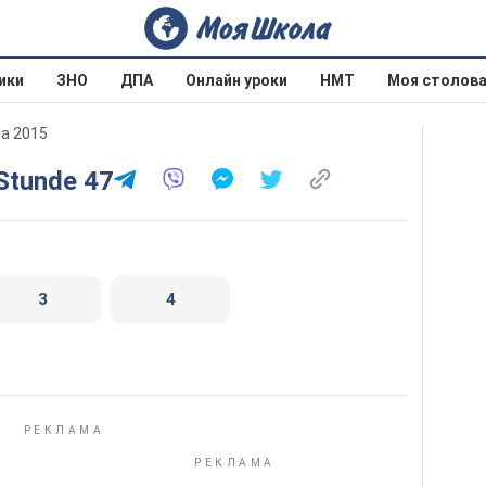
ики
ЗНО
ДПА
Онлайн уроки
НМТ
Моя столов
ва 2015
 Stunde 47
3
4