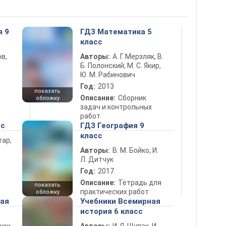
я 9
ГДЗ Математика 5
класс
в,
Авторы:
А. Г. Мерзляк, В.
Б. Полонский, М. С. Якир,
Ю. М. Рабинович
Год:
2013
показать
Описание:
Сборник
обложку
задач и контрольных
работ
сс
ГДЗ География 9
класс
тар,
Авторы:
В. М. Бойко, И.
Л. Дитчук
Год:
2017
Описание:
Тетрадь для
показать
практических работ
обложку
ная
Учебники Всемирная
история 6 класс