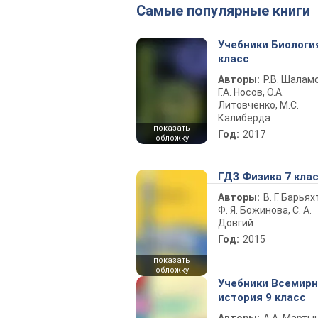
Самые популярные книги
Учебники Биологи
класс
Авторы:
Р.В. Шаламо
Г.А. Носов, О.А.
Литовченко, М.С.
Калиберда
показать
Год:
2017
обложку
ГДЗ Физика 7 кла
Авторы:
В. Г. Барьях
Ф. Я. Божинова, С. А.
Довгий
Год:
2015
показать
обложку
Учебники Всемир
история 9 класс