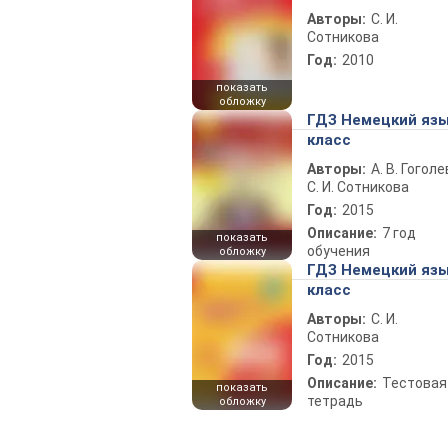
Авторы:
С. И.
Сотникова
Год:
2010
показать
обложку
ГДЗ Немецкий язы
класс
Авторы:
А. В. Гоголе
С. И. Сотникова
Год:
2015
Описание:
7 год
показать
обучения
обложку
ГДЗ Немецкий язы
класс
Авторы:
С. И.
Сотникова
Год:
2015
Описание:
Тестовая
показать
тетрадь
обложку