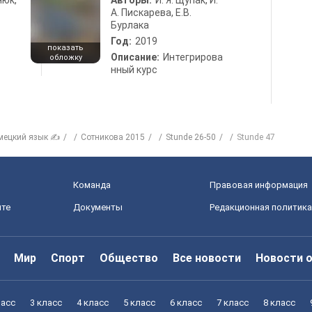
нюк,
Авторы:
И. Я. Щупак, И.
А. Пискарева, Е.В.
Бурлака
Год:
2019
показать
Описание:
Интегрирова
обложку
нный курс
мецкий язык ✍
Сотникова 2015
Stunde 26-50
Stunde 47
Команда
Правовая информация
йте
Документы
Редакционная политика
Мир
Спорт
Общество
Все новости
Новости 
ласс
3 класс
4 класс
5 класс
6 класс
7 класс
8 класс