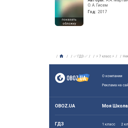
Авторы:
А.А. Марты
О. А. Гисем
Год:
2017
показать
обложку
✅ ГДЗ ✅
⚡ 7 класс ⚡
Не
О компании
Реклама на са
OBOZ.UA
Моя Школа
ГДЗ
1 класс
2 к