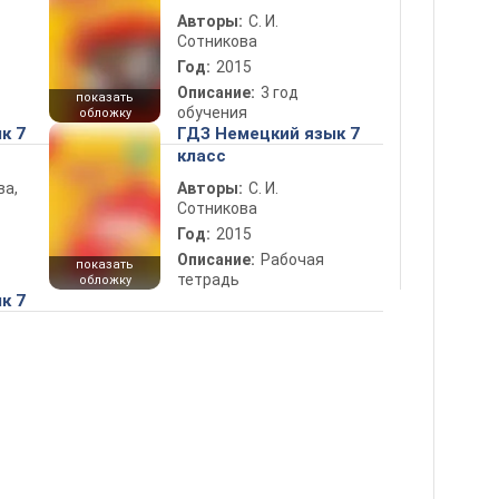
Авторы:
С. И.
Сотникова
Год:
2015
Описание:
3 год
показать
обучения
обложку
к 7
ГДЗ Немецкий язык 7
класс
ва,
Авторы:
С. И.
Сотникова
Год:
2015
Описание:
Рабочая
показать
тетрадь
обложку
к 7