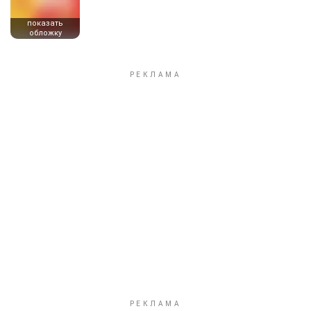
показать
обложку