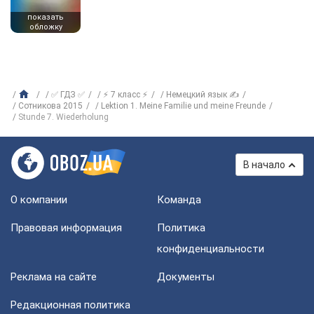
показать
обложку
✅ ГДЗ ✅
⚡ 7 класс ⚡
Немецкий язык ✍
Сотникова 2015
Lektion 1. Meine Familie und meine Freunde
Stunde 7. Wiederholung
В начало
О компании
Команда
Правовая информация
Политика
конфиденциальности
Реклама на сайте
Документы
Редакционная политика