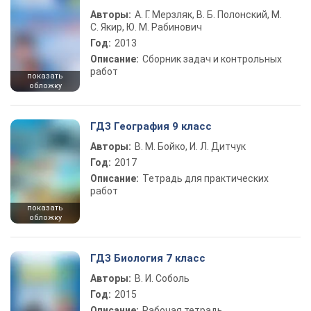
Авторы:
А. Г. Мерзляк, В. Б. Полонский, М.
С. Якир, Ю. М. Рабинович
Год:
2013
Описание:
Сборник задач и контрольных
работ
показать
обложку
ГДЗ География 9 класс
Авторы:
В. М. Бойко, И. Л. Дитчук
Год:
2017
Описание:
Тетрадь для практических
работ
показать
обложку
ГДЗ Биология 7 класс
Авторы:
В. И. Соболь
Год:
2015
Описание:
Рабочая тетрадь