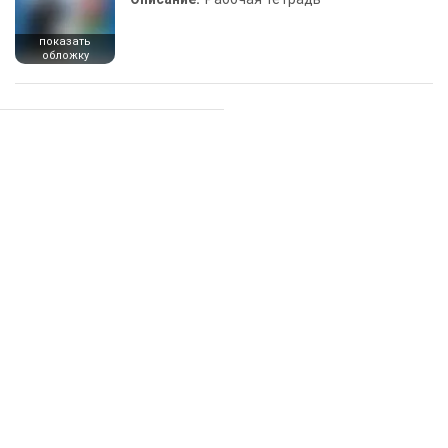
показать
обложку