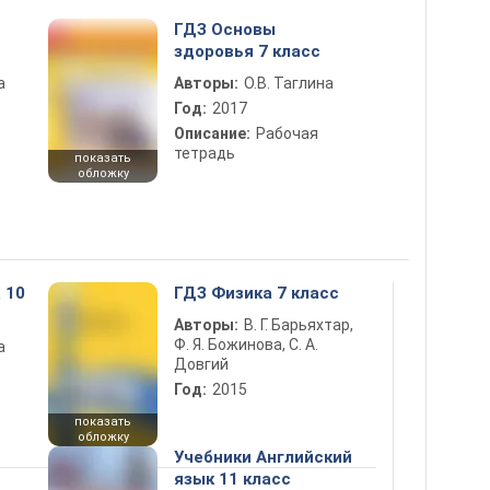
ГДЗ Основы
здоровья 7 класс
а
Авторы:
О.В. Таглина
Год:
2017
Описание:
Рабочая
тетрадь
показать
обложку
 10
ГДЗ Физика 7 класс
Авторы:
В. Г. Барьяхтар,
Ф. Я. Божинова, С. А.
а
Довгий
Год:
2015
показать
обложку
Учебники Английский
язык 11 класс