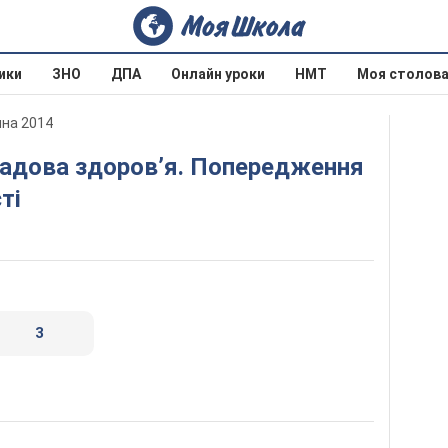
ики
ЗНО
ДПА
Онлайн уроки
НМТ
Моя столов
ина 2014
ті
3