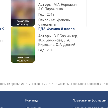
ь
Авторы:
М.А. Нерсисян,
А.О. Пироженко
Год:
2019
Описание:
Уровень
показать
стандарта
обложку
я 9
ГДЗ Физика 8 класс
Авторы:
В. Г. Барьяхтар,
Ф. Я. Божинова, Е. А.
в,
Кирюхина, С. А. Довгий
Год:
2016
показать
обложку
новы здоровья ✍
Таглина 2014
Соціальна складова здоров’я
П
Команда
Правовая информация