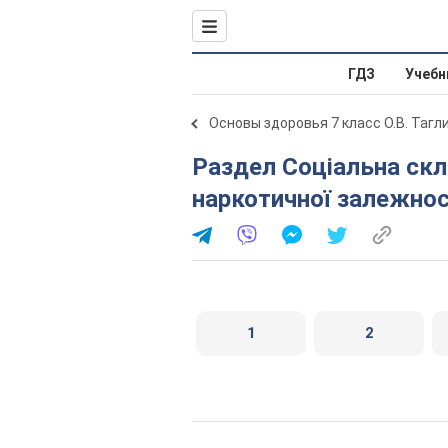
ГДЗ
Учебн
Основы здоровья 7 класс О.В. Тагл
Раздел Соціальна складова здоров’я. Попередження
наркотичної залежнос
1
2