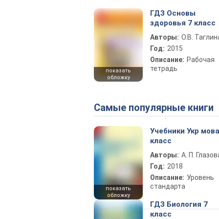
ГДЗ Основы
здоровья 7 класс
Авторы:
О.В. Таглин
Год:
2015
Описание:
Рабочая
тетрадь
показать
обложку
Самые популярные книги
Учебники Укр мова
класс
Авторы:
А. П. Глазов
Год:
2018
Описание:
Уровень
стандарта
показать
обложку
ГДЗ Биология 7
класс