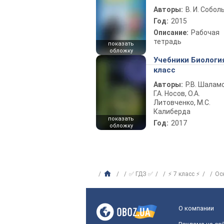
Авторы:
В. И. Собол
Год:
2015
Описание:
Рабочая
тетрадь
показать
обложку
Учебники Биологи
класс
Авторы:
Р.В. Шаламо
Г.А. Носов, О.А.
Литовченко, М.С.
Калиберда
показать
Год:
2017
обложку
✅ ГДЗ ✅
⚡ 7 класс ⚡
Ос
О компании