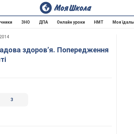
учники
ЗНО
ДПА
Онлайн уроки
НМТ
Моя їдаль
 2014
ті
3