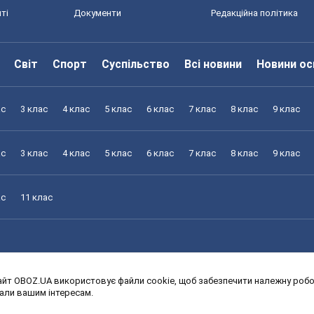
ті
Документи
Редакційна політика
Світ
Спорт
Суспільство
Всі новини
Новини ос
ас
3 клас
4 клас
5 клас
6 клас
7 клас
8 клас
9 клас
ас
3 клас
4 клас
5 клас
6 клас
7 клас
8 клас
9 клас
ас
11 клас
йт OBOZ.UA використовує файли cookie, щоб забезпечити належну робот
ас
3 клас
4 клас
5 клас
6 клас
7 клас
8 клас
9 клас
дали вашим інтересам.