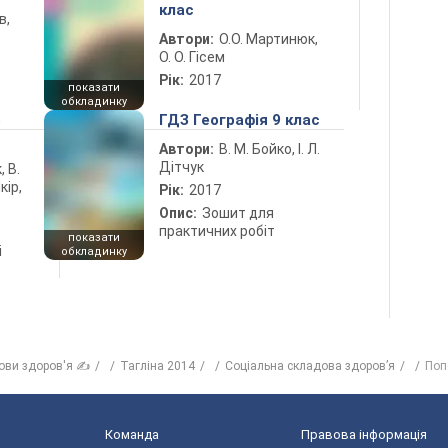
клас
в,
Автори:
О.О. Мартинюк,
О. О. Гісем
Рік:
2017
показати
обкладинку
5
ГДЗ Географія 9 клас
Автори:
В. М. Бойко, І. Л.
Дітчук
, В.
кір,
Рік:
2017
Опис:
Зошит для
практичних робіт
показати
і
обкладинку
ови здоров'я ✍
Тагліна 2014
Соціальна складова здоров’я
Поп
Команда
Правова інформація