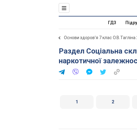
ГДЗ
Підр
Основи здоров'я 7 клас О.В.Тагліна
Раздел Соціальна складова здоров’я. Попередження
наркотичної залежнос
1
2