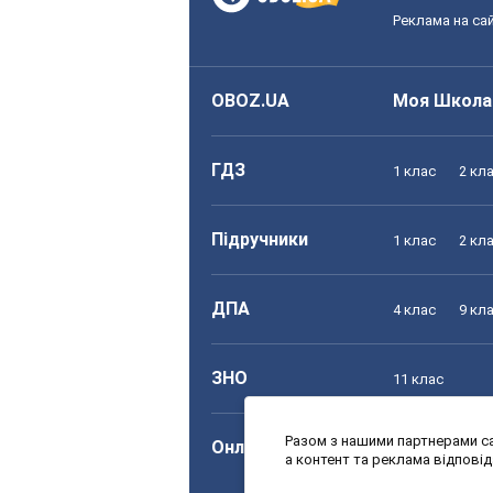
Реклама на сай
OBOZ.UA
Моя Школа
ГДЗ
1 клас
2 кл
Підручники
1 клас
2 кл
ДПА
4 клас
9 кл
ЗНО
11 клас
Разом з нашими партнерами са
Онлайн уроки
1 клас
2 кл
а контент та реклама відпові