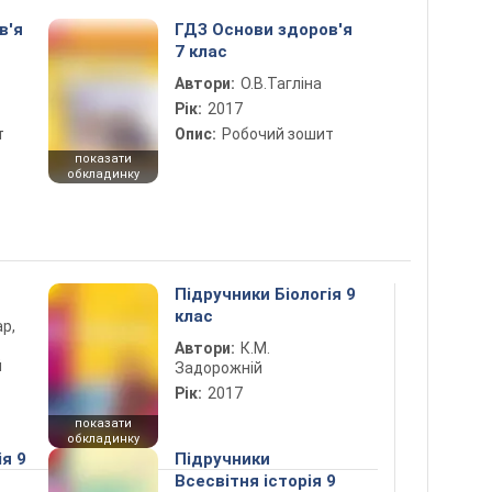
в'я
ГДЗ Основи здоров'я
7 клас
Автори:
О.В.Тагліна
Рік:
2017
т
Опис:
Робочий зошит
показати
обкладинку
Підручники Біологія 9
клас
ар,
Автори:
К.М.
й
Задорожній
Рік:
2017
показати
обкладинку
ія 9
Підручники
Всесвітня історія 9