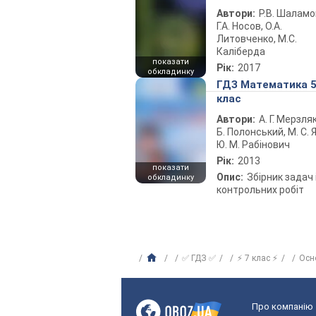
Автори:
Р.В. Шаламо
Г.А. Носов, О.А.
Литовченко, М.С.
Каліберда
показати
Рік:
2017
обкладинку
ГДЗ Математика 
клас
Автори:
А. Г. Мерзляк
Б. Полонський, М. С. Я
Ю. М. Рабінович
Рік:
2013
показати
Опис:
Збірник задач 
обкладинку
контрольних робіт
✅ ГДЗ ✅
⚡ 7 клас ⚡
Осн
Про компанію