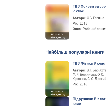
ГДЗ Основи здоро
7 клас
Автори:
О.В.Тагліна
Рік:
2015
Опис:
Робочий зоши
показати
обкладинку
Найбільш популярні книги
ГДЗ Фізика 8 клас
Автори:
В. Г. Бар’яхт
Ф. Я. Божинова, О. О.
Кірюхіна, С. О. Довги
Рік:
2016
показати
обкладинку
Підручники Біолог
клас