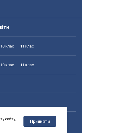
віти
10 клас
11 клас
10 клас
11 клас
у сайту,
10 клас
11 клас
Прийняти